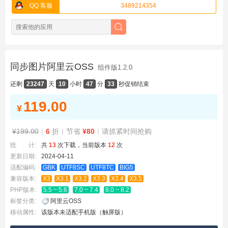
QQ 客服
3489214354
同步图片阿里云OSS
组件版1.2.0
还剩
23247
天
10
小时
47
分
33
秒
促销结束
119.00
¥
¥199.00
|
6
折
|
节省
¥80
|
请抓紧时间抢购
统 计:
共
13
次下载，当前版本
12
次
更新日期:
2024-04-11
适配编码:
GBK
UTF8SC
UTF8TC
BIG5
兼容版本:
X3
X3.1
X3.2
X3.3
X3.4
X3.5
PHP版本:
5.5 ~ 5.6
7.0 ~ 7.4
8.0 ~ 8.2
标签分类:
阿里云OSS
移动属性:
该版本未适配手机版（触屏版）