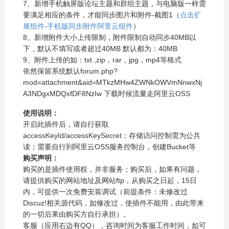
7、新增手机触屏版论坛主题和群组主题，与电脑版一样需
要满足相应的条件，才能同步图片和附件-截图1（
点击扩
展组件-手机版同步附件阿里云组件
）
8、新增附件大小上传限制，附件限制自动同步40MB以
下，默认不填写或者超过40MB 默认都为：40MB
9、附件上传的如：txt ,zip，rar，jpg，mp4等格式
依然保留系统默认forum.php?
mod=attachment&aid=MTkzMHw4ZWNkOWVmNnwxNj
A3NDgxMDQxfDF8NzIw 下载时候流量走阿里云OSS
使用说明：
开启此插件后，请自行获取
accessKeyId/accessKeySecret；存储访问控制需为公共
读；需要自行到阿里云OSS服务控制台，创建Bucket等
购买声明：
购买的是插件使用权，并非服务；购买后，如果有问题，
请提供购买的网站地址及网站ftp，从购买之日起，15日
内，可提供一次免费安装调试（前提条件：未修改过
Discuz!相关源代码，如修改过，使插件不能用，由此带来
的一切后果由购买方自行承担）。
客服（应用右边有QQ），咨询时间为客服工作时间，如可