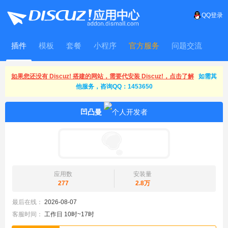
QQ登录
插件
模板
套餐
小程序
官方服务
问题交流
WitFrame
如果您还没有 Discuz! 搭建的网站，需要代安装 Discuz!，点击了解
如需其
他服务，咨询QQ：1453650
凹凸曼
应用数
安装量
277
2.8万
最后在线：
2026-08-07
客服时间：
工作日 10时~17时