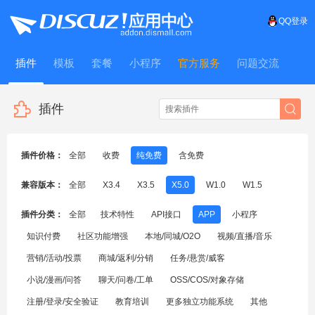
QQ登录
插件
模板
套餐
小程序
官方服务
问题交流
WitFrame
插件
插件价格：
全部
收费
纯免费
含免费
兼容版本：
全部
X3.4
X3.5
X5.0
W1.0
W1.5
插件分类：
全部
技术特性
API接口
APP
小程序
知识付费
社区功能增强
本地/同城/O2O
视频/直播/音乐
营销/活动/投票
商城/返利/分销
任务/悬赏/威客
小说/漫画/问答
聊天/问卷/工单
OSS/COS/对象存储
注册/登录/安全验证
教育培训
更多独立功能系统
其他