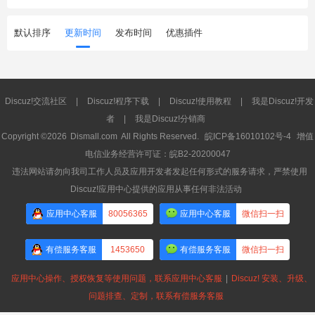
默认排序
更新时间
发布时间
优惠插件
Discuz!交流社区
|
Discuz!程序下载
|
Discuz!使用教程
|
我是Discuz!开发
者
|
我是Discuz!分销商
Copyright ©2026
Dismall.com
All Rights Reserved.
皖ICP备16010102号-4
增值
电信业务经营许可证：皖B2-20200047
违法网站请勿向我司工作人员及应用开发者发起任何形式的服务请求，严禁使用
Discuz!应用中心提供的应用从事任何非法活动
应用中心客服
80056365
应用中心客服
微信扫一扫
有偿服务客服
1453650
有偿服务客服
微信扫一扫
应用中心操作、授权恢复等使用问题，联系应用中心客服
|
Discuz! 安装、升级、
问题排查、定制，联系有偿服务客服