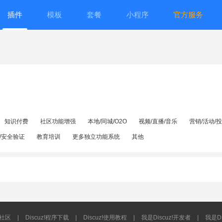
插件
模板
套餐
小程序
官方服务
知识付费
社区功能增强
本地/同城/O2O
视频/直播/音乐
营销/活动/
/安全验证
教育培训
更多独立功能系统
其他
流社区
|
Discuz!程序下载
|
Discuz!使用教程
|
我是Discuz!开发者
|
我是Di