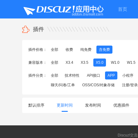
首页
插件
插件价格：
全部
收费
纯免费
含免费
兼容版本：
全部
X3.4
X3.5
X5.0
W1.0
W1.5
插件分类：
全部
技术特性
API接口
APP
小程序
聊天/问卷/工单
OSS/COS/对象存储
注册/登录
默认排序
更新时间
发布时间
优惠插件
Discuz!交