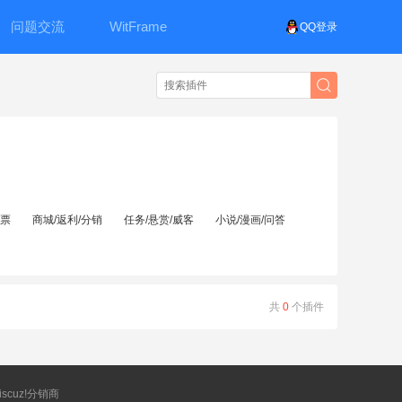
问题交流
WitFrame
QQ登录
投票
商城/返利/分销
任务/悬赏/威客
小说/漫画/问答
共
0
个插件
scuz!分销商