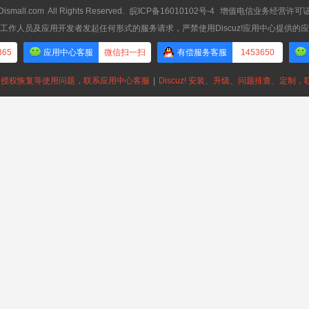
Dismall.com
All Rights Reserved.
皖ICP备16010102号-4
增值电信业务经营许可证：皖
工作人员及应用开发者发起任何形式的服务请求，严禁使用Discuz!应用中心提供的
365
应用中心客服
微信扫一扫
有偿服务客服
1453650
授权恢复等使用问题，联系应用中心客服
|
Discuz! 安装、升级、问题排查、定制