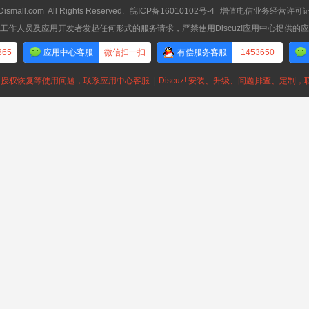
Dismall.com
All Rights Reserved.
皖ICP备16010102号-4
增值电信业务经营许可证：皖
工作人员及应用开发者发起任何形式的服务请求，严禁使用Discuz!应用中心提供的
365
应用中心客服
微信扫一扫
有偿服务客服
1453650
授权恢复等使用问题，联系应用中心客服
|
Discuz! 安装、升级、问题排查、定制