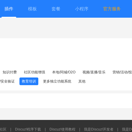
插件
模板
套餐
小程序
官方服务
知识付费
社区功能增强
本地/同城/O2O
视频/直播/音乐
营销/活动/
/安全验证
教育培训
更多独立功能系统
其他
流社区
|
Discuz!程序下载
|
Discuz!使用教程
|
我是Discuz!开发者
|
我是Di