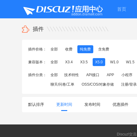
首页
插件
插件价格：
全部
收费
纯免费
含免费
兼容版本：
全部
X3.4
X3.5
X5.0
W1.0
W1.5
插件分类：
全部
技术特性
API接口
APP
小程序
聊天/问卷/工单
OSS/COS/对象存储
注册/登录
默认排序
更新时间
发布时间
优惠插件
Discuz!交