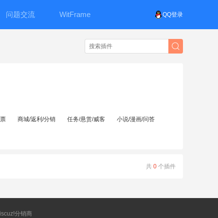
问题交流
WitFrame
QQ登录
投票
商城/返利/分销
任务/悬赏/威客
小说/漫画/问答
共
0
个插件
scuz!分销商