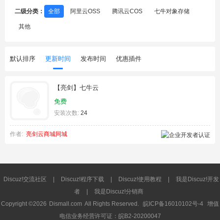
二级分类：
全部
阿里云OSS
腾讯云COS
七牛对象存储
其他
默认排序
更新时间
发布时间
优惠插件
【亮剑】七牛云
免费
安装次数:
24
作者:
亮剑云商城同城
Discuz!交流社区
|
Discuz!程序下载
|
Discuz!使用教程
|
我是Discuz!开发
者
|
我是Discuz!分销商
Copyright ©2026
Dismall.com
All Rights Reserved.
皖ICP备16010102号-4
增值
电信业务经营许可证：皖B2-20200047