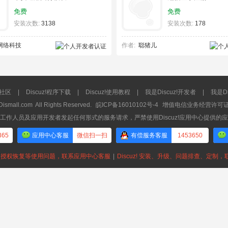
免费
免费
安装次数:
3138
安装次数:
178
网络科技
作者:
聪猪儿
流社区
|
Discuz!程序下载
|
Discuz!使用教程
|
我是Discuz!开发者
|
我是Di
Dismall.com
All Rights Reserved.
皖ICP备16010102号-4
增值电信业务经营许可证：皖
工作人员及应用开发者发起任何形式的服务请求，严禁使用Discuz!应用中心提供的
365
应用中心客服
微信扫一扫
有偿服务客服
1453650
授权恢复等使用问题，联系应用中心客服
|
Discuz! 安装、升级、问题排查、定制