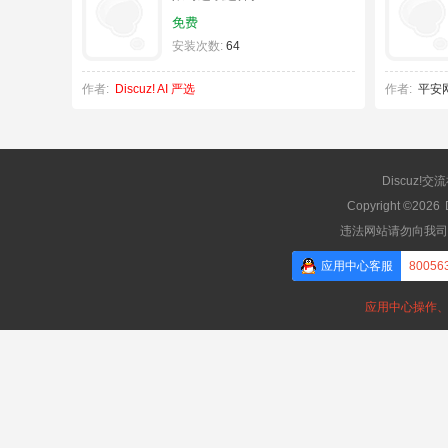
免费
安装次数:
64
作者:
Discuz! AI 严选
作者:
平安
Discuz!交
Copyright ©2026
违法网站请勿向我司
应用中心客服
80056
应用中心操作、