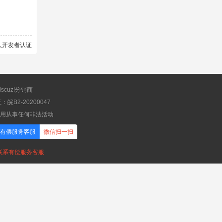
scuz!分销商
B2-20200047
应用从事任何非法活动
有偿服务客服
微信扫一扫
，联系有偿服务客服