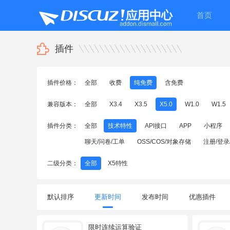
首页
插件
插件价格：
全部
收费
纯免费
含免费
兼容版本：
全部
X3.4
X3.5
X5.0
W1.0
W1.5
插件分类：
全部
技术特性
API接口
APP
小程序
聊天/问卷/工单
OSS/COS/对象存储
注册/登录
二级分类：
全部
X5特性
默认排序
更新时间
发布时间
优惠插件
限时连续运算验证