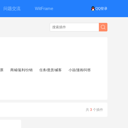
问题交流
WitFrame
QQ登录
投票
商城/返利/分销
任务/悬赏/威客
小说/漫画/问答
共
3
个插件