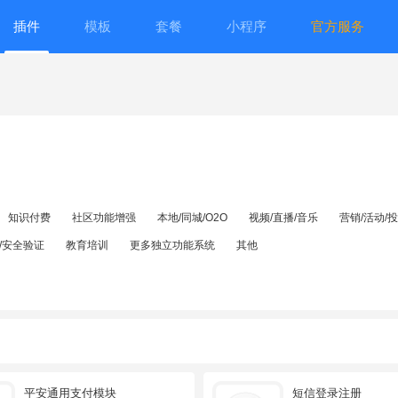
插件
模板
套餐
小程序
官方服务
知识付费
社区功能增强
本地/同城/O2O
视频/直播/音乐
营销/活动/
/安全验证
教育培训
更多独立功能系统
其他
平安通用支付模块
短信登录注册