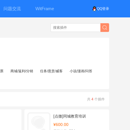
问题交流
WitFrame
QQ登录
投票
商城/返利/分销
任务/悬赏/威客
小说/漫画/问答
共
4
个插件
[点微]同城教育培训
¥600.00