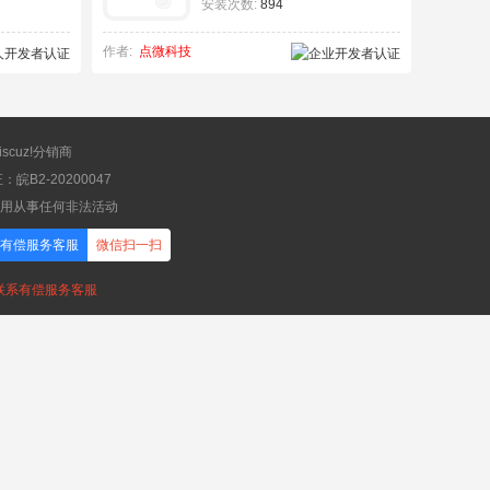
安装次数:
894
作者:
点微科技
scuz!分销商
B2-20200047
应用从事任何非法活动
有偿服务客服
微信扫一扫
，联系有偿服务客服