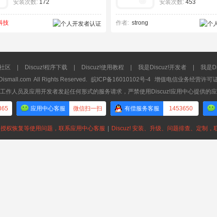
安装次数:
172
安装次数:
453
科技
作者:
strong
流社区
|
Discuz!程序下载
|
Discuz!使用教程
|
我是Discuz!开发者
|
我是Di
Dismall.com
All Rights Reserved.
皖ICP备16010102号-4
增值电信业务经营许可证：皖
工作人员及应用开发者发起任何形式的服务请求，严禁使用Discuz!应用中心提供的
365
应用中心客服
微信扫一扫
有偿服务客服
1453650
授权恢复等使用问题，联系应用中心客服
|
Discuz! 安装、升级、问题排查、定制