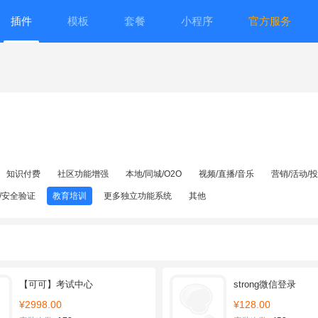
插件
模板
套餐
小程序
官方服务
知识付费
社区功能增强
本地/同城/O2O
视频/直播/音乐
营销/活动/
/安全验证
教育培训
更多独立功能系统
其他
【可可】考试中心
strong微信登录
¥2998.00
¥128.00