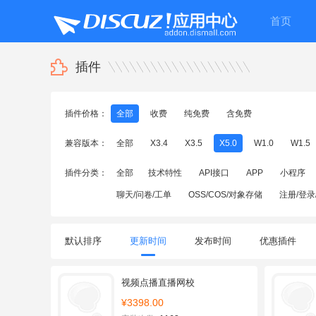
首页
插件
插件价格：
全部
收费
纯免费
含免费
兼容版本：
全部
X3.4
X3.5
X5.0
W1.0
W1.5
插件分类：
全部
技术特性
API接口
APP
小程序
聊天/问卷/工单
OSS/COS/对象存储
注册/登录
默认排序
更新时间
发布时间
优惠插件
视频点播直播网校
¥3398.00