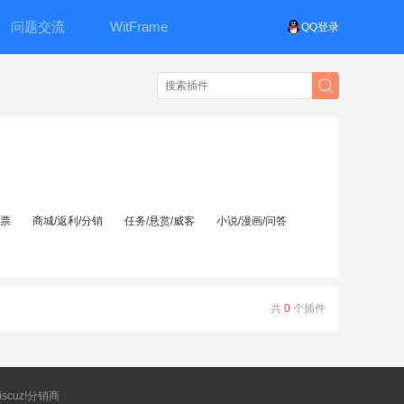
问题交流
WitFrame
QQ登录
投票
商城/返利/分销
任务/悬赏/威客
小说/漫画/问答
共
0
个插件
scuz!分销商