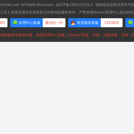
Dismall.com
All Rights Reserved.
皖ICP备16010102号-4
增值电信业务经营许可证：皖
工作人员及应用开发者发起任何形式的服务请求，严禁使用Discuz!应用中心提供的
365
应用中心客服
微信扫一扫
有偿服务客服
1453650
授权恢复等使用问题，联系应用中心客服
|
Discuz! 安装、升级、问题排查、定制