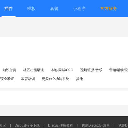
插件
模板
套餐
小程序
官方服务
知识付费
社区功能增强
本地/同城/O2O
视频/直播/音乐
营销/活动/
/安全验证
教育培训
更多独立功能系统
其他
流社区
|
Discuz!程序下载
|
Discuz!使用教程
|
我是Discuz!开发者
|
我是Di