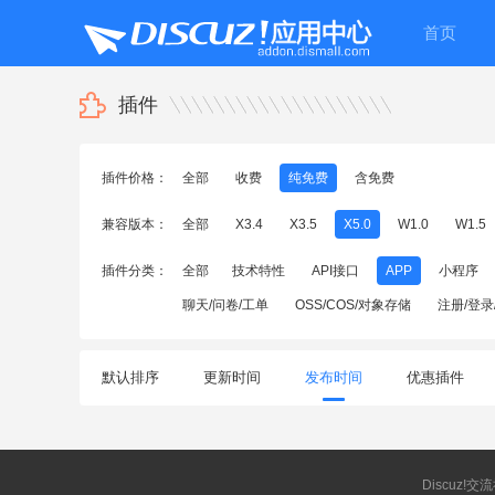
首页
插件
插件价格：
全部
收费
纯免费
含免费
兼容版本：
全部
X3.4
X3.5
X5.0
W1.0
W1.5
插件分类：
全部
技术特性
API接口
APP
小程序
聊天/问卷/工单
OSS/COS/对象存储
注册/登录
默认排序
更新时间
发布时间
优惠插件
Discuz!交