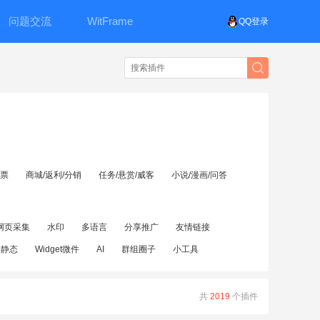
问题交流
WitFrame
QQ登录
投票
商城/返利/分销
任务/悬赏/威客
小说/漫画/问答
网页采集
水印
多语言
分享推广
友情链接
伪静态
Widget微件
AI
群组圈子
小工具
共
2019
个插件