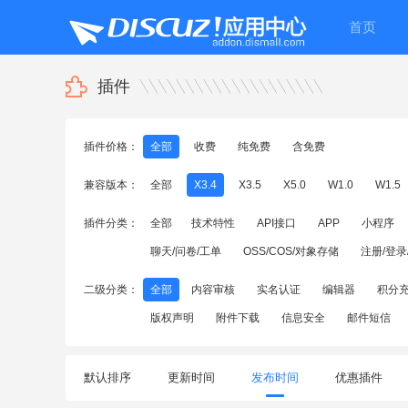
首页
插件
插件价格：
全部
收费
纯免费
含免费
兼容版本：
全部
X3.4
X3.5
X5.0
W1.0
W1.5
插件分类：
全部
技术特性
API接口
APP
小程序
聊天/问卷/工单
OSS/COS/对象存储
注册/登录
二级分类：
全部
内容审核
实名认证
编辑器
积分
版权声明
附件下载
信息安全
邮件短信
默认排序
更新时间
发布时间
优惠插件