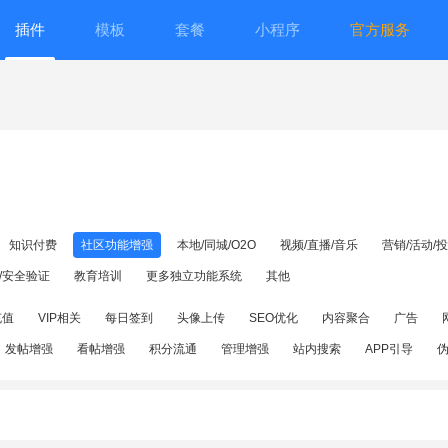
插件
模板
套餐
小程序
官方服务
知识付费
社区功能增强
本地/同城/O2O
视频/直播/音乐
营销/活动/
/安全验证
教育培训
更多独立功能系统
其他
充值
VIP相关
每日签到
头像上传
SEO优化
内容聚合
广告
发帖增强
看帖增强
积分流通
管理增强
站内搜索
APP引导