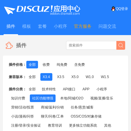
QQ登录
插件
模板
套餐
小程序
官方服务
问题交流
WitFrame
插件
插件价格：
全部
收费
纯免费
含免费
兼容版本：
全部
X3.4
X3.5
X5.0
W1.0
W1.5
插件分类：
全部
技术特性
API接口
APP
小程序
知识付费
社区功能增强
本地/同城/O2O
视频/直播/音乐
营销/活动/投票
商城/返利/分销
任务/悬赏/威客
小说/漫画/问答
聊天/问卷/工单
OSS/COS/对象存储
注册/登录/安全验证
教育培训
更多独立功能系统
其他