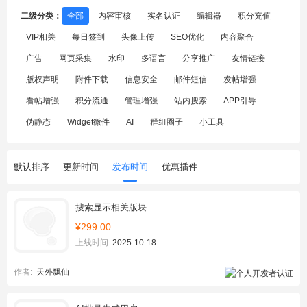
二级分类：
全部
内容审核
实名认证
编辑器
积分充值
VIP相关
每日签到
头像上传
SEO优化
内容聚合
广告
网页采集
水印
多语言
分享推广
友情链接
版权声明
附件下载
信息安全
邮件短信
发帖增强
看帖增强
积分流通
管理增强
站内搜索
APP引导
伪静态
Widget微件
AI
群组圈子
小工具
默认排序
更新时间
发布时间
优惠插件
搜索显示相关版块
¥299.00
上线时间:
2025-10-18
作者:
天外飘仙