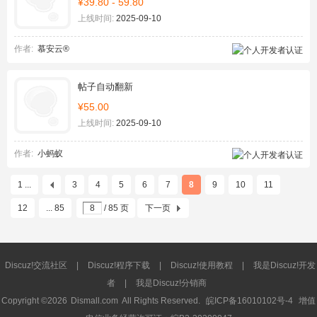
¥39.80 - 59.80
上线时间:
2025-09-10
作者:
慕安云®
帖子自动翻新
¥55.00
上线时间:
2025-09-10
作者:
小蚂蚁
1 ...
3
4
5
6
7
8
9
10
11
12
... 85
/ 85 页
下一页
Discuz!交流社区
|
Discuz!程序下载
|
Discuz!使用教程
|
我是Discuz!开发
者
|
我是Discuz!分销商
Copyright ©2026
Dismall.com
All Rights Reserved.
皖ICP备16010102号-4
增值