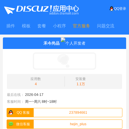
QQ登录
插件
模板
套餐
小程序
官方服务
问题交流
WitFrame
禾今尚品
应用数
安装量
4
1.1万
最后在线：
2026-04-17
客服时间：
周一~周六 8时~18时
QQ 客服
237894661
微信客服
hejin_plus