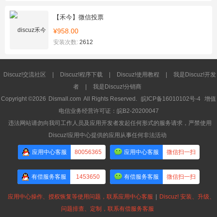
【禾今】微信投票
¥958.00
安装次数:
2612
Discuz!交流社区
|
Discuz!程序下载
|
Discuz!使用教程
|
我是Discuz!开发
者
|
我是Discuz!分销商
Copyright ©2026
Dismall.com
All Rights Reserved.
皖ICP备16010102号-4
增值
电信业务经营许可证：皖B2-20200047
违法网站请勿向我司工作人员及应用开发者发起任何形式的服务请求，严禁使用
Discuz!应用中心提供的应用从事任何非法活动
应用中心客服
80056365
应用中心客服
微信扫一扫
有偿服务客服
1453650
有偿服务客服
微信扫一扫
应用中心操作、授权恢复等使用问题，联系应用中心客服
|
Discuz! 安装、升级、
问题排查、定制，联系有偿服务客服