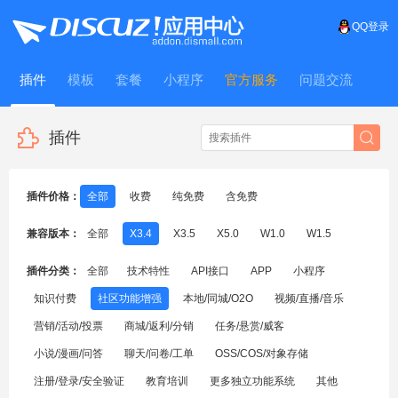
QQ登录
插件
模板
套餐
小程序
官方服务
问题交流
WitFrame
插件
插件价格：
全部
收费
纯免费
含免费
兼容版本：
全部
X3.4
X3.5
X5.0
W1.0
W1.5
插件分类：
全部
技术特性
API接口
APP
小程序
知识付费
社区功能增强
本地/同城/O2O
视频/直播/音乐
营销/活动/投票
商城/返利/分销
任务/悬赏/威客
小说/漫画/问答
聊天/问卷/工单
OSS/COS/对象存储
注册/登录/安全验证
教育培训
更多独立功能系统
其他