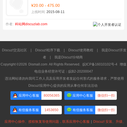
¥20.00 - 475.00
上线时间:
2015-08-11
作者:
科站网discuzlab.com
Discuz!交流社区
|
Discuz!程序下载
|
Discuz!使用教程
|
我是Discuz!开发
者
|
我是Discuz!分销商
Copyright ©2026
Dismall.com
All Rights Reserved.
皖ICP备16010102号-4
增值
电信业务经营许可证：皖B2-20200047
违法网站请勿向我司工作人员及应用开发者发起任何形式的服务请求，严禁使用
Discuz!应用中心提供的应用从事任何非法活动
应用中心客服
80056365
应用中心客服
微信扫一扫
有偿服务客服
1453650
有偿服务客服
微信扫一扫
应用中心操作、授权恢复等使用问题，联系应用中心客服
|
Discuz! 安装、升级、