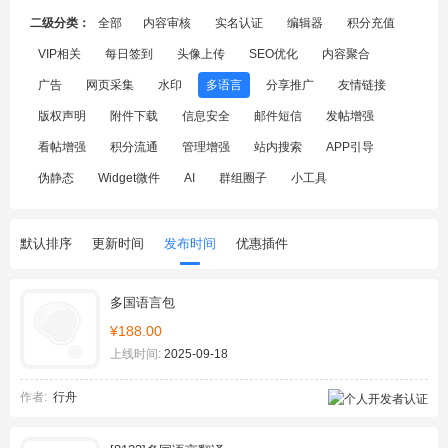
二级分类：
全部
内容审核
实名认证
编辑器
积分充值
VIP相关
每日签到
头像上传
SEO优化
内容聚合
广告
网页采集
水印
多语言
分享推广
友情链接
版权声明
附件下载
信息安全
邮件短信
发帖增强
看帖增强
积分流通
管理增强
站内搜索
APP引导
伪静态
Widget微件
AI
群组圈子
小工具
默认排序
更新时间
发布时间
优惠插件
多国语言包
¥188.00
上线时间:
2025-09-18
作者:
行舟