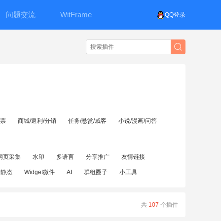
问题交流
WitFrame
QQ登录
投票
商城/返利/分销
任务/悬赏/威客
小说/漫画/问答
网页采集
水印
多语言
分享推广
友情链接
伪静态
Widget微件
AI
群组圈子
小工具
共
107
个插件