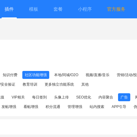
插件
模板
套餐
小程序
官方服务
知识付费
社区功能增强
本地/同城/O2O
视频/直播/音乐
营销/活动/
/安全验证
教育培训
更多独立功能系统
其他
充值
VIP相关
每日签到
头像上传
SEO优化
内容聚合
广告
发帖增强
看帖增强
积分流通
管理增强
站内搜索
APP引导