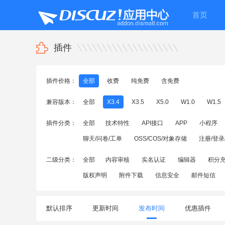
首页
插件
插件价格：
全部
收费
纯免费
含免费
兼容版本：
全部
X3.4
X3.5
X5.0
W1.0
W1.5
插件分类：
全部
技术特性
API接口
APP
小程序
聊天/问卷/工单
OSS/COS/对象存储
注册/登录
二级分类：
全部
内容审核
实名认证
编辑器
积分
版权声明
附件下载
信息安全
邮件短信
默认排序
更新时间
发布时间
优惠插件