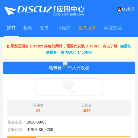
QQ登录
插件
模板
套餐
小程序
官方服务
问题交流
WitFrame
如果您还没有 Discuz! 搭建的网站，需要代安装 Discuz!，点击了解
如需其
他服务，咨询QQ：1453650
站帮云
应用数
安装量
22
1035
最后在线：
2026-08-03
客服时间：
工作日 8时~20时