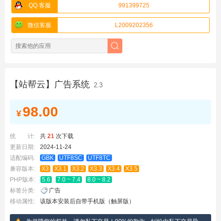
QQ 客服
991399725
微信客服
L2009202356
【站帮云】广告系统
2.3
98.00
¥
统 计:
共
21
次下载
更新日期:
2024-11-24
适配编码:
GBK
UTF8SC
UTF8TC
兼容版本:
X3
X3.1
X3.2
X3.3
X3.4
X3.5
PHP版本:
5.6
7.0 ~ 7.4
8.0 ~ 8.2
标签分类:
广告
移动属性:
该版本安装后自带手机版（触屏版）