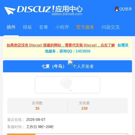
QQ登录
插件
模板
套餐
小程序
官方服务
问题交流
WitFrame
如果您还没有 Discuz! 搭建的网站，需要代安装 Discuz!，点击了解
如需其
他服务，咨询QQ：1453650
七夏（牛马）
应用数
安装量
35
230
最后在线：
2026-08-07
客服时间：
工作日 9时~20时