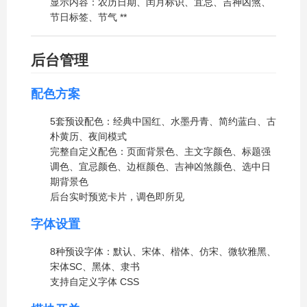
显示内容：农历日期、闰月标识、宜忌、吉神凶煞、
节日标签、节气
**
后台管理
配色方案
5套预设配色：经典中国红、水墨丹青、简约蓝白、古
朴黄历、夜间模式
完整自定义配色：页面背景色、主文字颜色、标题强
调色、宜忌颜色、边框颜色、吉神凶煞颜色、选中日
期背景色
后台实时预览卡片，调色即所见
字体设置
8种预设字体：默认、宋体、楷体、仿宋、微软雅黑、
宋体SC、黑体、隶书
支持自定义字体 CSS