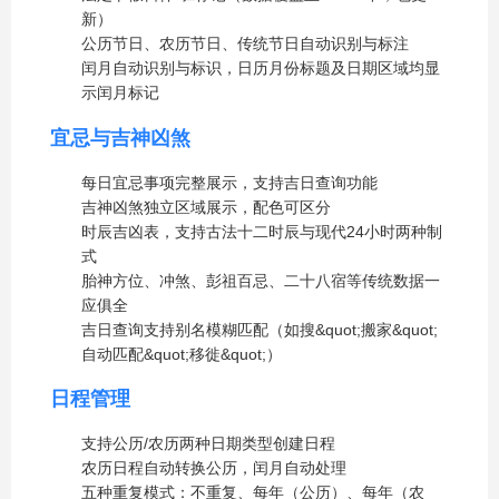
新）
公历节日、农历节日、传统节日自动识别与标注
闰月自动识别与标识，日历月份标题及日期区域均显
示闰月标记
宜忌与吉神凶煞
每日宜忌事项完整展示，支持吉日查询功能
吉神凶煞独立区域展示，配色可区分
时辰吉凶表，支持古法十二时辰与现代24小时两种制
式
胎神方位、冲煞、彭祖百忌、二十八宿等传统数据一
应俱全
吉日查询支持别名模糊匹配（如搜&quot;搬家&quot;
自动匹配&quot;移徙&quot;）
日程管理
支持公历/农历两种日期类型创建日程
农历日程自动转换公历，闰月自动处理
五种重复模式：不重复、每年（公历）、每年（农