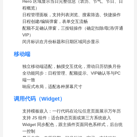
Hero 区域显示当日完整信息（农历、节气、节日、日
程概览）
日程管理面板，支持列表浏览、搜索筛选、快捷操作
日程创建/编辑弹窗，表单交互流畅
配额不足确认弹窗，三按钮操作（确定扣除/取消/开通
VIP）
闰月标识在月份标题和日期区域同步显示
移动端
独立移动端适配，触摸交互优化，滑动日历切换月份
全功能同步：日程管理、配额提示、VIP确认等与PC
端一致
响应式布局，适配各种屏幕尺寸
调用代码（Widget）
支持模板嵌入：一行代码在论坛任意页面展示万年历
支持 JS 组件：适合静态页面或第三方系统嵌入
Widget 同步配色，跟主插件页面同色系样式，后台统
一控制