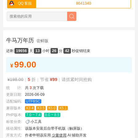
QQ 客服
8641340
牛马万年历
尝鲜版
还剩
19656
天
13
小时
26
分
42
秒
促销结束
99.00
¥
¥198.00
|
5
折
|
节省
¥99
|
请抓紧时间抢购
统 计:
共
3
次下载
更新日期:
2026-06-09
适配编码:
UTF8SC
兼容版本:
X3.4
X3.5
X5.0
X5.1
PHP版本:
7.0 ~ 7.4
8.0 ~ 8.5
标签分类:
小工具
移动属性:
该版本安装后自带手机版（触屏版）
开发方式:
作者申明该应用
少量使用
AI 辅助开发