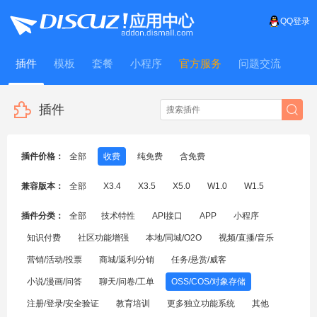
QQ登录
插件
模板
套餐
小程序
官方服务
问题交流
WitFrame
插件
插件价格：
全部
收费
纯免费
含免费
兼容版本：
全部
X3.4
X3.5
X5.0
W1.0
W1.5
插件分类：
全部
技术特性
API接口
APP
小程序
知识付费
社区功能增强
本地/同城/O2O
视频/直播/音乐
营销/活动/投票
商城/返利/分销
任务/悬赏/威客
小说/漫画/问答
聊天/问卷/工单
OSS/COS/对象存储
注册/登录/安全验证
教育培训
更多独立功能系统
其他