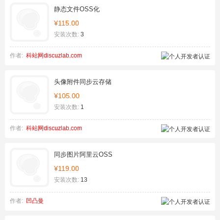
静态文件OSS化
¥115.00
安装次数:
3
作者:
科站网discuzlab.com
头像附件同步云存储
¥105.00
安装次数:
1
作者:
科站网discuzlab.com
同步图片阿里云OSS
¥119.00
安装次数:
13
作者:
凹凸曼