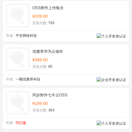
OSS附件上传集合
¥109.00
安装次数:
793
作者:
平安网络科技
优雅草华为云储存
¥399.00
安装次数:
85
作者:
一颗优雅草科技
同步附件七牛云OSS
¥199.00
安装次数:
363
作者:
凹凸曼