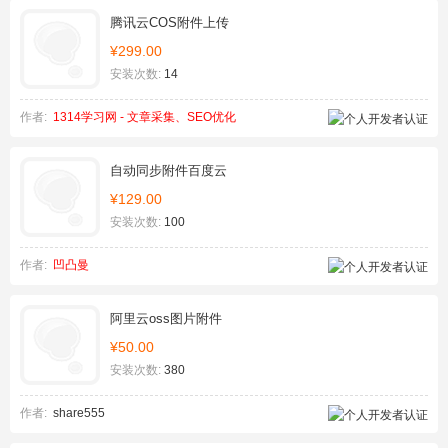
腾讯云COS附件上传
¥299.00
安装次数:
14
作者:
1314学习网 - 文章采集、SEO优化
自动同步附件百度云
¥129.00
安装次数:
100
作者:
凹凸曼
阿里云oss图片附件
¥50.00
安装次数:
380
作者:
share555