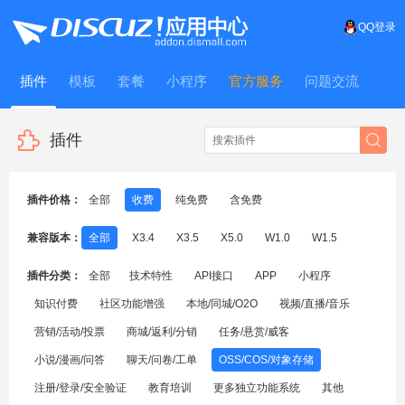
QQ登录
插件
模板
套餐
小程序
官方服务
问题交流
WitFrame
插件
插件价格：
全部
收费
纯免费
含免费
兼容版本：
全部
X3.4
X3.5
X5.0
W1.0
W1.5
插件分类：
全部
技术特性
API接口
APP
小程序
知识付费
社区功能增强
本地/同城/O2O
视频/直播/音乐
营销/活动/投票
商城/返利/分销
任务/悬赏/威客
小说/漫画/问答
聊天/问卷/工单
OSS/COS/对象存储
注册/登录/安全验证
教育培训
更多独立功能系统
其他