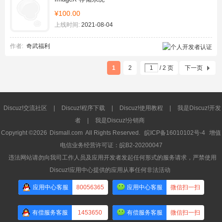
¥100.00
上线时间:
2021-08-04
作者:
奇武福利
1
2
/ 2 页
下一页
Discuz!交流社区
|
Discuz!程序下载
|
Discuz!使用教程
|
我是Discuz!开发
者
|
我是Discuz!分销商
Copyright ©2026
Dismall.com
All Rights Reserved.
皖ICP备16010102号-4
增值
电信业务经营许可证：皖B2-20200047
违法网站请勿向我司工作人员及应用开发者发起任何形式的服务请求，严禁使用
Discuz!应用中心提供的应用从事任何非法活动
应用中心客服
80056365
应用中心客服
微信扫一扫
有偿服务客服
1453650
有偿服务客服
微信扫一扫