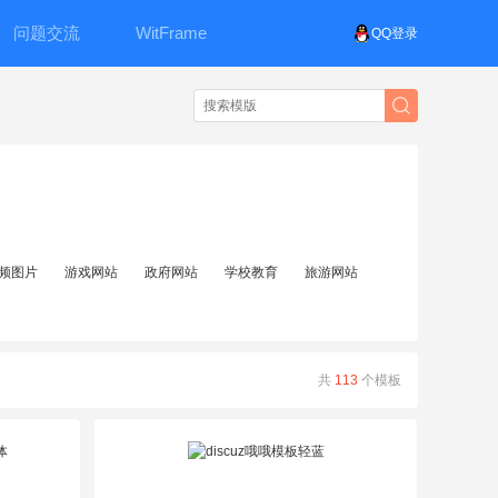
问题交流
WitFrame
QQ登录
频图片
游戏网站
政府网站
学校教育
旅游网站
共
113
个模板