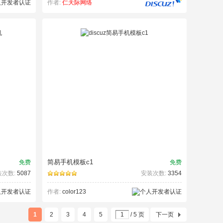
作者:
仁天际网络
简易手机模板c1
免费
免费
装次数:
5087
安装次数:
3354
作者:
color123
1
2
3
4
5
/ 5 页
下一页