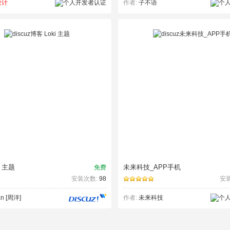
设计
作者:
子不语
i 主题
未来科技_APP手机
免费
安装次数:
98
安
an [周洋]
作者:
未来科技