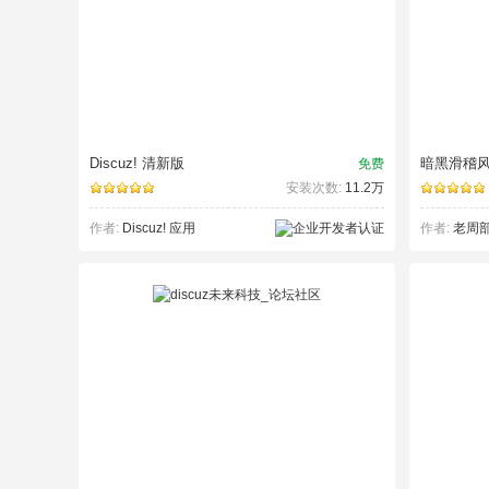
Discuz! 清新版
暗黑滑稽
免费
安装次数:
11.2万
作者:
Discuz! 应用
作者:
老周