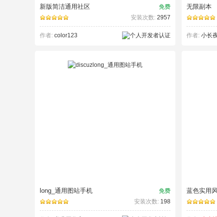
新版简洁通用社区
无限副本
免费
安装次数:
2957
作者:
color123
作者:
小长
long_通用图站手机
蓝色实用
免费
安装次数:
198