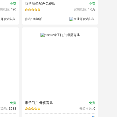
商学派多配色免费版
免费
免费
装次数:
490
安装次数:
4.6万
作者:
商学派
亲子门户|母婴育儿
免费
免费
装次数:
3583
安装次数:
0