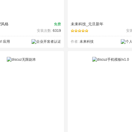
2风格
未来科技_元旦新年
免费
安装次数:
6319
安
uz! 应用
作者:
未来科技