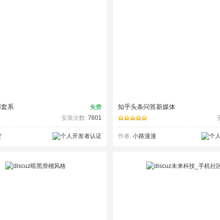
用套系
知乎头条问答新媒体
免费
安装次数:
7601
空
作者:
小路漫漫