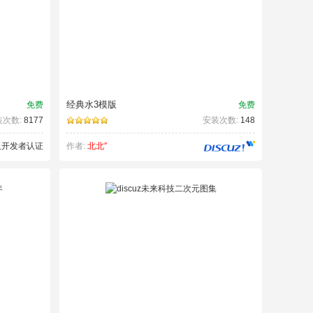
经典水3模版
免费
免费
装次数:
8177
安装次数:
148
作者:
北北″