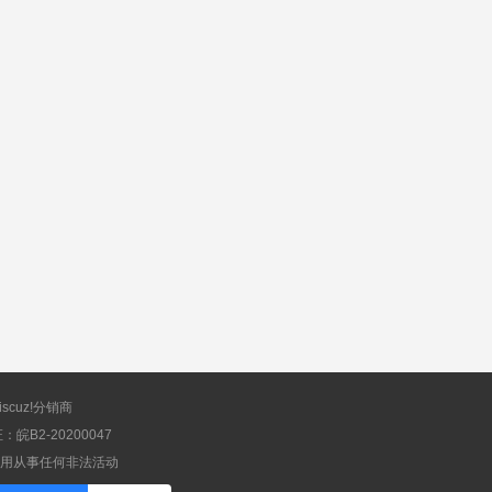
scuz!分销商
B2-20200047
应用从事任何非法活动