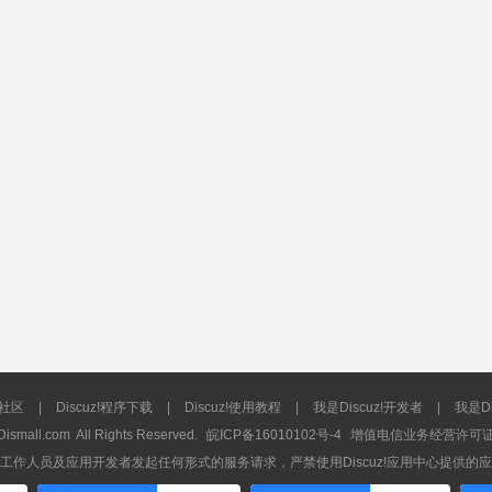
流社区
|
Discuz!程序下载
|
Discuz!使用教程
|
我是Discuz!开发者
|
我是Di
Dismall.com
All Rights Reserved.
皖ICP备16010102号-4
增值电信业务经营许可证：皖
工作人员及应用开发者发起任何形式的服务请求，严禁使用Discuz!应用中心提供的