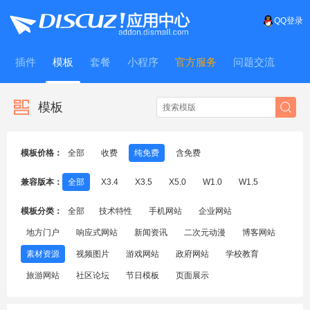
QQ登录
插件
模板
套餐
小程序
官方服务
问题交流
WitFrame
模板
模板价格：
全部
收费
纯免费
含免费
兼容版本：
全部
X3.4
X3.5
X5.0
W1.0
W1.5
模板分类：
全部
技术特性
手机网站
企业网站
地方门户
响应式网站
新闻资讯
二次元动漫
博客网站
素材资源
视频图片
游戏网站
政府网站
学校教育
旅游网站
社区论坛
节日模板
页面展示