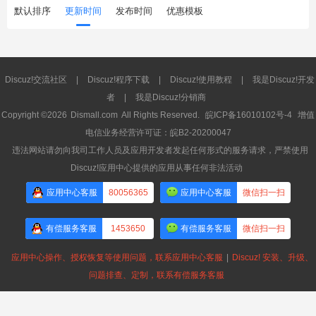
默认排序
更新时间
发布时间
优惠模板
Discuz!交流社区
|
Discuz!程序下载
|
Discuz!使用教程
|
我是Discuz!开发
者
|
我是Discuz!分销商
Copyright ©2026
Dismall.com
All Rights Reserved.
皖ICP备16010102号-4
增值
电信业务经营许可证：皖B2-20200047
违法网站请勿向我司工作人员及应用开发者发起任何形式的服务请求，严禁使用
Discuz!应用中心提供的应用从事任何非法活动
应用中心客服
80056365
应用中心客服
微信扫一扫
有偿服务客服
1453650
有偿服务客服
微信扫一扫
应用中心操作、授权恢复等使用问题，联系应用中心客服
|
Discuz! 安装、升级、
问题排查、定制，联系有偿服务客服