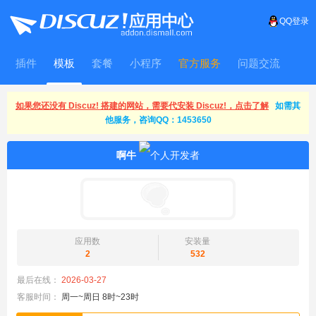
QQ登录
插件
模板
套餐
小程序
官方服务
问题交流
WitFrame
如果您还没有 Discuz! 搭建的网站，需要代安装 Discuz!，点击了解
如需其
他服务，咨询QQ：1453650
啊牛
应用数
安装量
2
532
最后在线：
2026-03-27
客服时间：
周一~周日 8时~23时