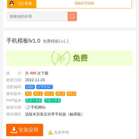
QQ 客服
396475368
手机模板lv1.0
免费模板Lv1.1
统 计:
共
490
次下载
更新日期:
2022-11-20
适配编码:
GBK
UTF8SC
兼容版本:
X3
X3.1
X3.2
X3.3
X3.4
PHP版本:
5.3 ~ 5.6
7.0 ~ 7.4
标签分类:
手机网站
移动属性:
该版本安装后自带手机版（触屏版）
安装应用
免责声明