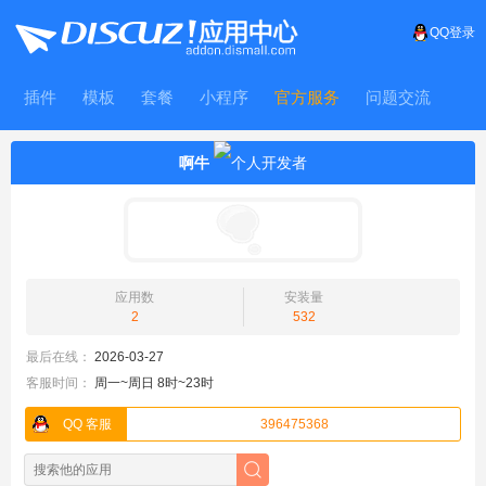
QQ登录
插件
模板
套餐
小程序
官方服务
问题交流
WitFrame
啊牛
应用数
安装量
2
532
最后在线：
2026-03-27
客服时间：
周一~周日 8时~23时
QQ 客服
396475368