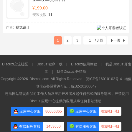
¥199.00
安装次数:
11
作者:
视觉设计
1
2
3
/ 3 页
下一页
Discuz!交流社区
|
Discuz!程序下载
|
Discuz!使用教程
|
我是Discuz!开发
者
|
我是Discuz!分销商
Copyright ©2026
Dismall.com
All Rights Reserved.
皖ICP备16010102号-4
增值
电信业务经营许可证：皖B2-20200047
违法网站请勿向我司工作人员及应用开发者发起任何形式的服务请求，严禁使用
Discuz!应用中心提供的应用从事任何非法活动
应用中心客服
80056365
应用中心客服
微信扫一扫
有偿服务客服
1453650
有偿服务客服
微信扫一扫