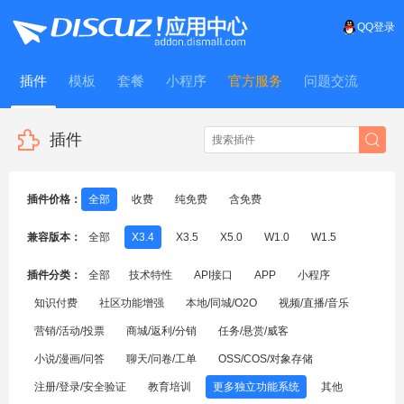
QQ登录
插件
模板
套餐
小程序
官方服务
问题交流
WitFrame
插件
插件价格：
全部
收费
纯免费
含免费
兼容版本：
全部
X3.4
X3.5
X5.0
W1.0
W1.5
插件分类：
全部
技术特性
API接口
APP
小程序
知识付费
社区功能增强
本地/同城/O2O
视频/直播/音乐
营销/活动/投票
商城/返利/分销
任务/悬赏/威客
小说/漫画/问答
聊天/问卷/工单
OSS/COS/对象存储
注册/登录/安全验证
教育培训
更多独立功能系统
其他