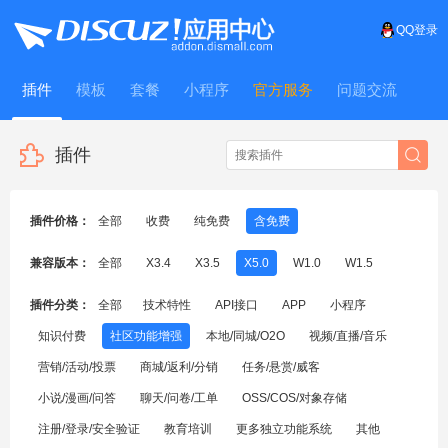
QQ登录
插件
模板
套餐
小程序
官方服务
问题交流
WitFrame
插件
插件价格：
全部
收费
纯免费
含免费
兼容版本：
全部
X3.4
X3.5
X5.0
W1.0
W1.5
插件分类：
全部
技术特性
API接口
APP
小程序
知识付费
社区功能增强
本地/同城/O2O
视频/直播/音乐
营销/活动/投票
商城/返利/分销
任务/悬赏/威客
小说/漫画/问答
聊天/问卷/工单
OSS/COS/对象存储
注册/登录/安全验证
教育培训
更多独立功能系统
其他