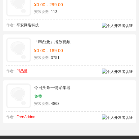
¥0.00 - 299.00
安装次数:
113
作者:
平安网络科技
『凹凸曼』播放视频
¥0.00 - 169.00
安装次数:
3751
作者:
凹凸曼
今日头条一键采集器
免费
安装次数:
4868
作者:
FreeAddon