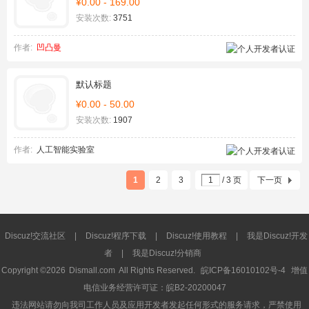
¥0.00 - 169.00
安装次数:
3751
作者:
凹凸曼
默认标题
¥0.00 - 50.00
安装次数:
1907
作者:
人工智能实验室
1
2
3
/ 3 页
下一页
Discuz!交流社区
|
Discuz!程序下载
|
Discuz!使用教程
|
我是Discuz!开发
者
|
我是Discuz!分销商
Copyright ©2026
Dismall.com
All Rights Reserved.
皖ICP备16010102号-4
增值
电信业务经营许可证：皖B2-20200047
违法网站请勿向我司工作人员及应用开发者发起任何形式的服务请求，严禁使用