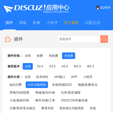
QQ登录
插件
模板
套餐
小程序
官方服务
问题交流
WitFrame
插件
插件价格：
全部
收费
纯免费
含免费
兼容版本：
全部
X3.4
X3.5
X5.0
W1.0
W1.5
插件分类：
全部
技术特性
API接口
APP
小程序
知识付费
社区功能增强
本地/同城/O2O
视频/直播/音乐
营销/活动/投票
商城/返利/分销
任务/悬赏/威客
小说/漫画/问答
聊天/问卷/工单
OSS/COS/对象存储
注册/登录/安全验证
教育培训
更多独立功能系统
其他