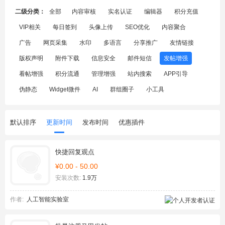
二级分类：
全部
内容审核
实名认证
编辑器
积分充值
VIP相关
每日签到
头像上传
SEO优化
内容聚合
广告
网页采集
水印
多语言
分享推广
友情链接
版权声明
附件下载
信息安全
邮件短信
发帖增强
看帖增强
积分流通
管理增强
站内搜索
APP引导
伪静态
Widget微件
AI
群组圈子
小工具
默认排序
更新时间
发布时间
优惠插件
快捷回复观点
¥0.00 - 50.00
安装次数:
1.9万
作者:
人工智能实验室