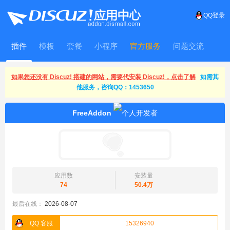
QQ登录
插件
模板
套餐
小程序
官方服务
问题交流
WitFrame
如果您还没有 Discuz! 搭建的网站，需要代安装 Discuz!，点击了解
如需其
他服务，咨询QQ：1453650
FreeAddon
应用数
安装量
74
50.4万
最后在线：
2026-08-07
QQ 客服
15326940