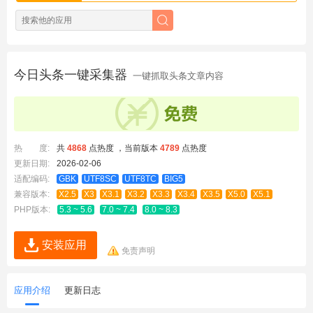
今日头条一键采集器
一键抓取头条文章内容
热 度:
共
4868
点热度 ，当前版本
4789
点热度
更新日期:
2026-02-06
适配编码:
GBK
UTF8SC
UTF8TC
BIG5
兼容版本:
X2.5
X3
X3.1
X3.2
X3.3
X3.4
X3.5
X5.0
X5.1
PHP版本:
5.3 ~ 5.6
7.0 ~ 7.4
8.0 ~ 8.3
安装应用
免责声明
应用介绍
更新日志