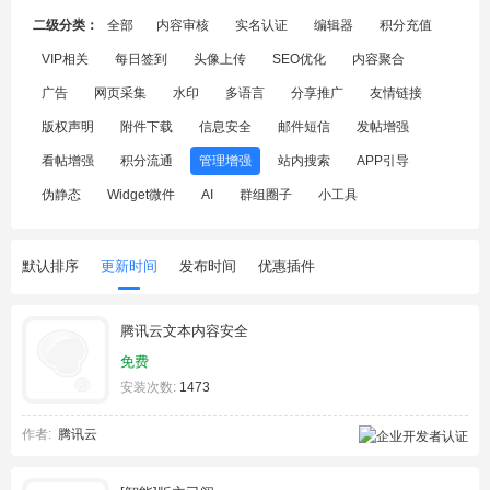
二级分类：
全部
内容审核
实名认证
编辑器
积分充值
VIP相关
每日签到
头像上传
SEO优化
内容聚合
广告
网页采集
水印
多语言
分享推广
友情链接
版权声明
附件下载
信息安全
邮件短信
发帖增强
看帖增强
积分流通
管理增强
站内搜索
APP引导
伪静态
Widget微件
AI
群组圈子
小工具
默认排序
更新时间
发布时间
优惠插件
腾讯云文本内容安全
免费
安装次数:
1473
作者:
腾讯云