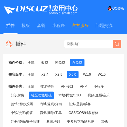
QQ登录
插件
模板
套餐
小程序
官方服务
问题交流
WitFrame
插件
插件价格：
全部
收费
纯免费
含免费
兼容版本：
全部
X3.4
X3.5
X5.0
W1.0
W1.5
插件分类：
全部
技术特性
API接口
APP
小程序
知识付费
社区功能增强
本地/同城/O2O
视频/直播/音乐
营销/活动/投票
商城/返利/分销
任务/悬赏/威客
小说/漫画/问答
聊天/问卷/工单
OSS/COS/对象存储
注册/登录/安全验证
教育培训
更多独立功能系统
其他