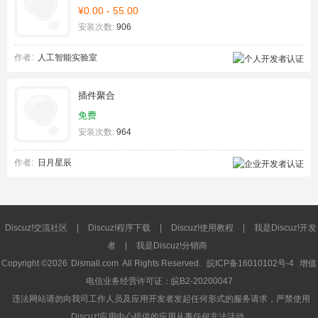
¥0.00 - 55.00
安装次数:
906
作者:
人工智能实验室
插件聚合
免费
安装次数:
964
作者:
日月星辰
Discuz!交流社区
|
Discuz!程序下载
|
Discuz!使用教程
|
我是Discuz!开发
者
|
我是Discuz!分销商
Copyright ©2026
Dismall.com
All Rights Reserved.
皖ICP备16010102号-4
增值
电信业务经营许可证：皖B2-20200047
违法网站请勿向我司工作人员及应用开发者发起任何形式的服务请求，严禁使用
Discuz!应用中心提供的应用从事任何非法活动