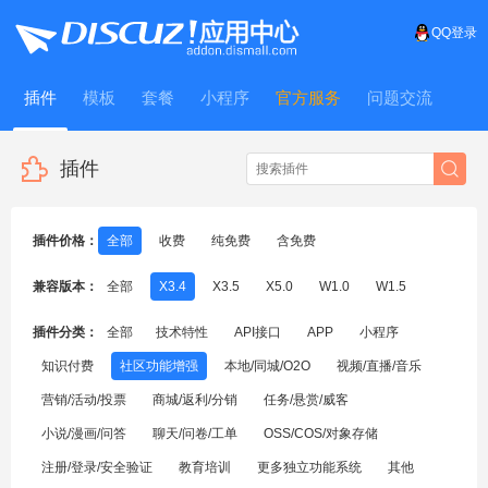
QQ登录
插件
模板
套餐
小程序
官方服务
问题交流
WitFrame
插件
插件价格：
全部
收费
纯免费
含免费
兼容版本：
全部
X3.4
X3.5
X5.0
W1.0
W1.5
插件分类：
全部
技术特性
API接口
APP
小程序
知识付费
社区功能增强
本地/同城/O2O
视频/直播/音乐
营销/活动/投票
商城/返利/分销
任务/悬赏/威客
小说/漫画/问答
聊天/问卷/工单
OSS/COS/对象存储
注册/登录/安全验证
教育培训
更多独立功能系统
其他