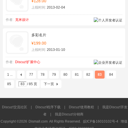
¥128.00
上线时间:
2013-02-04
作者:
克米设计
多彩名片
¥199.00
上线时间:
2013-01-10
作者:
Discuz!扩展中心
1 ...
77
78
79
80
81
82
83
84
85
/ 85 页
下一页
Discuz!交流社区
|
Discuz!程序下载
|
Discuz!使用教程
|
我是Discuz!开发
者
|
我是Discuz!分销商
Copyright ©2026
Dismall.com
All Rights Reserved.
皖ICP备16010102号-4
增值