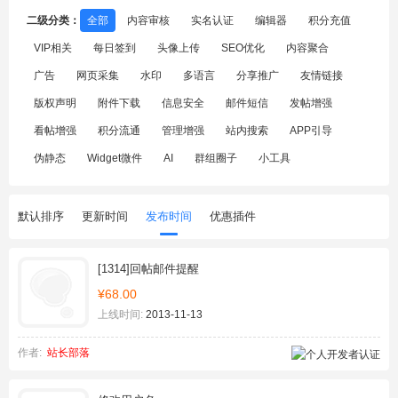
二级分类：
全部
内容审核
实名认证
编辑器
积分充值
VIP相关
每日签到
头像上传
SEO优化
内容聚合
广告
网页采集
水印
多语言
分享推广
友情链接
版权声明
附件下载
信息安全
邮件短信
发帖增强
看帖增强
积分流通
管理增强
站内搜索
APP引导
伪静态
Widget微件
AI
群组圈子
小工具
默认排序
更新时间
发布时间
优惠插件
[1314]回帖邮件提醒
¥68.00
上线时间:
2013-11-13
作者:
站长部落