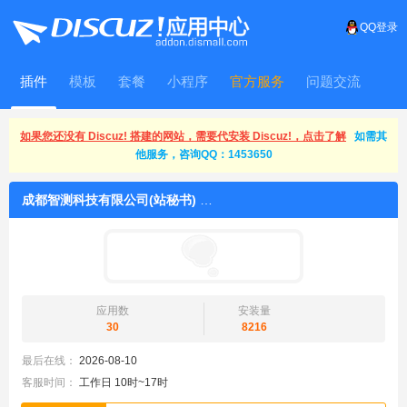
QQ登录
插件
模板
套餐
小程序
官方服务
问题交流
WitFrame
如果您还没有 Discuz! 搭建的网站，需要代安装 Discuz!，点击了解
如需其
他服务，咨询QQ：1453650
成都智测科技有限公司(站秘书)
应用数
安装量
30
8216
最后在线：
2026-08-10
客服时间：
工作日 10时~17时