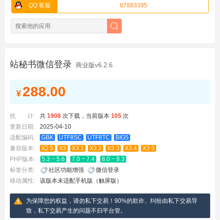
QQ 客服
87883395
站秘书微信登录
商业版v6.2.6
288.00
¥
统 计:
共
1908
次下载，当前版本
105
次
更新日期:
2025-04-10
适配编码:
GBK
UTF8SC
UTF8TC
BIG5
兼容版本:
X2.5
X3
X3.1
X3.2
X3.3
X3.4
X3.5
PHP版本:
5.3 ~ 5.6
7.0 ~ 7.4
8.0 ~ 8.3
标签分类:
社区功能增强
微信登录
移动属性:
该版本未适配手机版（触屏版）
为保障您的权益，请勿私下交易！90%的欺诈、纠纷由私下交易导
致，私下交易产生的问题不归平台管。