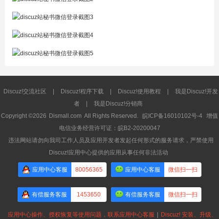
Discuz!交流社区
|
Discuz!程序下载
|
Discuz!使用教程
|
我是Discuz!开发
者
|
我是Discuz!分销商
Copyright ©2026
Dismall.com
All Rights Reserved.
皖ICP备16010102号-4
增值
电信业务经营许可证：皖B2-20200047
违法网站请勿向我司工作人员及应用开发者发起任何形式的服务请求，严禁使用
Discuz!应用中心提供的应用从事任何非法活动
应用中心客服
80056365
应用中心客服
微信扫一扫
有偿服务客服
1453650
有偿服务客服
微信扫一扫
应用中心操作、授权恢复等使用问题，联系应用中心客服
|
Discuz! 安装、升级、