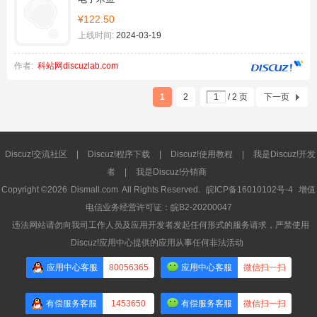
¥122.50
上线时间:
2024-03-19
作者:
科站网discuzlab.com
1
2
/ 2 页
下一页
Discuz!交流社区
|
Discuz!程序下载
|
Discuz!使用教程
|
我是Discuz!开发
者
|
我是Discuz!分销商
Copyright ©2026
Dismall.com
All Rights Reserved.
皖ICP备16010102号-4
增值
电信业务经营许可证：皖B2-20200047
违法网站请勿向我司工作人员及应用开发者发起任何形式的服务请求，严禁使用
Discuz!应用中心提供的应用从事任何非法活动
应用中心客服
80056365
应用中心客服
微信扫一扫
有偿服务客服
1453650
有偿服务客服
微信扫一扫