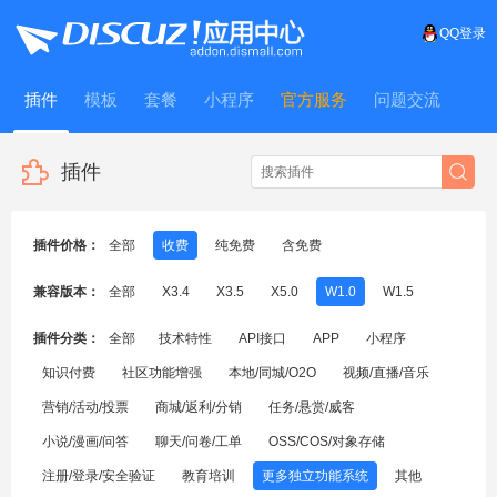
QQ登录
插件
模板
套餐
小程序
官方服务
问题交流
WitFrame
插件
插件价格：
全部
收费
纯免费
含免费
兼容版本：
全部
X3.4
X3.5
X5.0
W1.0
W1.5
插件分类：
全部
技术特性
API接口
APP
小程序
知识付费
社区功能增强
本地/同城/O2O
视频/直播/音乐
营销/活动/投票
商城/返利/分销
任务/悬赏/威客
小说/漫画/问答
聊天/问卷/工单
OSS/COS/对象存储
注册/登录/安全验证
教育培训
更多独立功能系统
其他