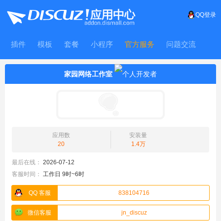
QQ登录
插件
模板
套餐
小程序
官方服务
问题交流
WitFrame
家园网络工作室
应用数
安装量
20
1.4万
最后在线：
2026-07-12
客服时间：
工作日 9时~6时
QQ 客服
838104716
微信客服
jn_discuz