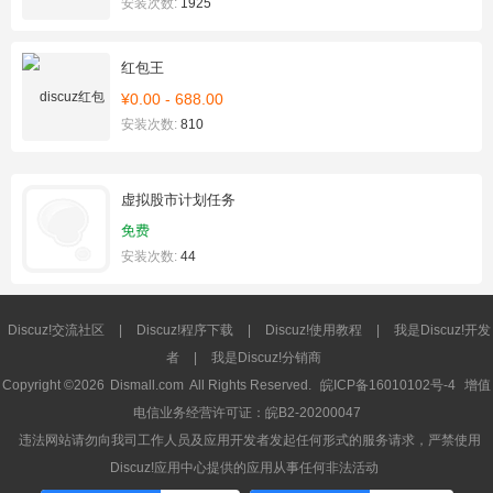
安装次数:
1925
红包王
¥0.00 - 688.00
安装次数:
810
虚拟股市计划任务
免费
安装次数:
44
Discuz!交流社区
|
Discuz!程序下载
|
Discuz!使用教程
|
我是Discuz!开发
者
|
我是Discuz!分销商
Copyright ©2026
Dismall.com
All Rights Reserved.
皖ICP备16010102号-4
增值
电信业务经营许可证：皖B2-20200047
违法网站请勿向我司工作人员及应用开发者发起任何形式的服务请求，严禁使用
Discuz!应用中心提供的应用从事任何非法活动