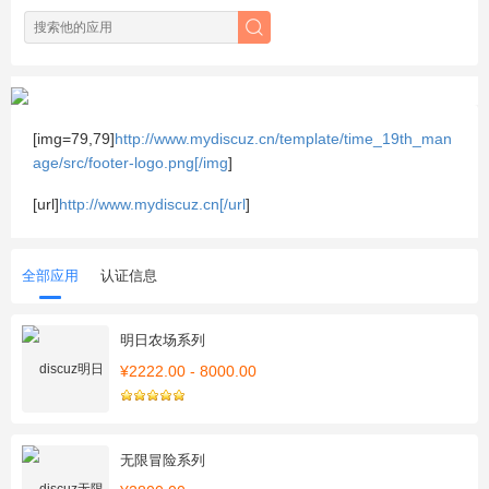
[img=79,79]
http://www.mydiscuz.cn/template/time_19th_man
age/src/footer-logo.png[/img
]
[url]
http://www.mydiscuz.cn[/url
]
全部应用
认证信息
明日农场系列
¥2222.00 - 8000.00
无限冒险系列