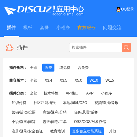
QQ登录
插件
模板
套餐
小程序
官方服务
问题交流
WitFrame
插件
插件价格：
全部
收费
纯免费
含免费
兼容版本：
全部
X3.4
X3.5
X5.0
W1.0
W1.5
插件分类：
全部
技术特性
API接口
APP
小程序
知识付费
社区功能增强
本地/同城/O2O
视频/直播/音乐
营销/活动/投票
商城/返利/分销
任务/悬赏/威客
小说/漫画/问答
聊天/问卷/工单
OSS/COS/对象存储
注册/登录/安全验证
教育培训
更多独立功能系统
其他