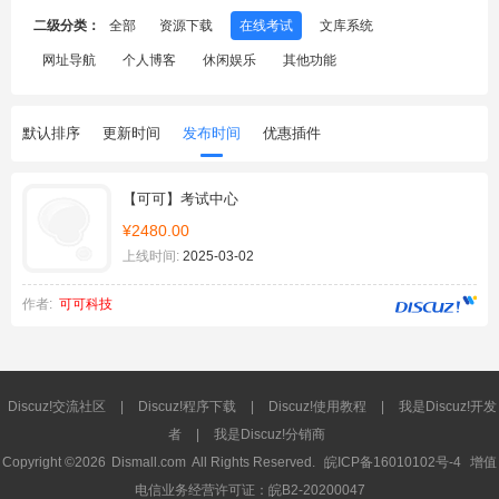
二级分类：
全部
资源下载
在线考试
文库系统
网址导航
个人博客
休闲娱乐
其他功能
默认排序
更新时间
发布时间
优惠插件
【可可】考试中心
¥2480.00
上线时间:
2025-03-02
作者:
可可科技
Discuz!交流社区
|
Discuz!程序下载
|
Discuz!使用教程
|
我是Discuz!开发
者
|
我是Discuz!分销商
Copyright ©2026
Dismall.com
All Rights Reserved.
皖ICP备16010102号-4
增值
电信业务经营许可证：皖B2-20200047