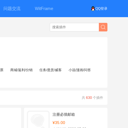
问题交流
WitFrame
QQ登录
投票
商城/返利/分销
任务/悬赏/威客
小说/漫画/问答
共
630
个插件
注册必填邮箱
¥35.00