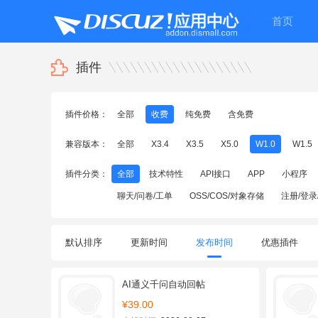
首页
插件
插件价格：
全部
收费
纯免费
含免费
兼容版本：
全部
X3.4
X3.5
X5.0
W1.0
W1.5
插件分类：
全部
技术特性
API接口
APP
小程序
聊天/问卷/工单
OSS/COS/对象存储
注册/登录
默认排序
更新时间
发布时间
优惠插件
AI通义千问自动回帖
¥39.00