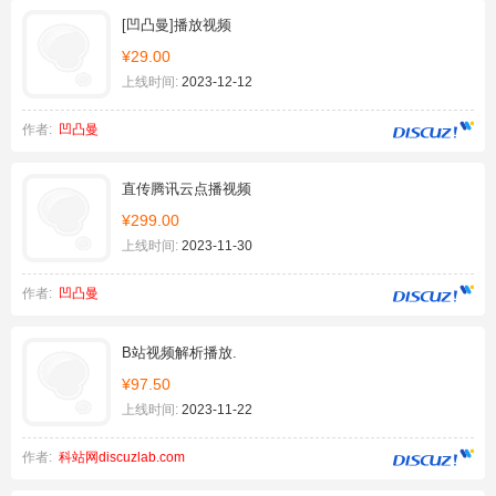
[凹凸曼]播放视频
¥29.00
上线时间:
2023-12-12
作者:
凹凸曼
直传腾讯云点播视频
¥299.00
上线时间:
2023-11-30
作者:
凹凸曼
B站视频解析播放.
¥97.50
上线时间:
2023-11-22
作者:
科站网discuzlab.com