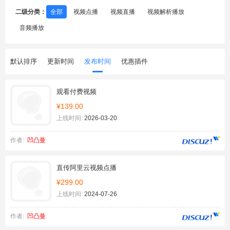
二级分类：
全部
视频点播
视频直播
视频解析播放
音频播放
默认排序
更新时间
发布时间
优惠插件
观看付费视频
¥139.00
上线时间:
2026-03-20
作者:
凹凸曼
直传阿里云视频点播
¥299.00
上线时间:
2024-07-26
作者:
凹凸曼