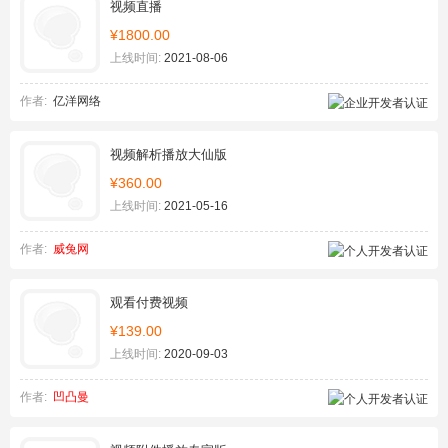
视频直播
¥1800.00
上线时间:
2021-08-06
作者:
亿洋网络
视频解析播放大仙版
¥360.00
上线时间:
2021-05-16
作者:
威兔网
观看付费视频
¥139.00
上线时间:
2020-09-03
作者:
凹凸曼