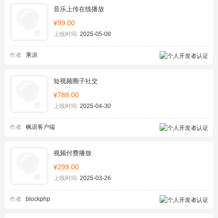
音乐上传在线播放
¥99.00
上线时间:
2025-05-08
作者:
乘凉
短视频圈子社交
¥788.00
上线时间:
2025-04-30
作者:
枫语客户端
视频付费播放
¥299.00
上线时间:
2025-03-26
作者:
blockphp