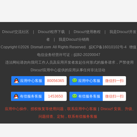
Discuz!交流社区
|
Discuz!程序下载
|
Discuz!使用教程
|
我是Discuz!开发
者
|
我是Discuz!分销商
Copyright ©2026
Dismall.com
All Rights Reserved.
皖ICP备16010102号-4
增值
电信业务经营许可证：皖B2-20200047
违法网站请勿向我司工作人员及应用开发者发起任何形式的服务请求，严禁使用
Discuz!应用中心提供的应用从事任何非法活动
应用中心客服
80056365
应用中心客服
微信扫一扫
有偿服务客服
1453650
有偿服务客服
微信扫一扫
应用中心操作、授权恢复等使用问题，联系应用中心客服
|
Discuz! 安装、升级、
问题排查、定制，联系有偿服务客服