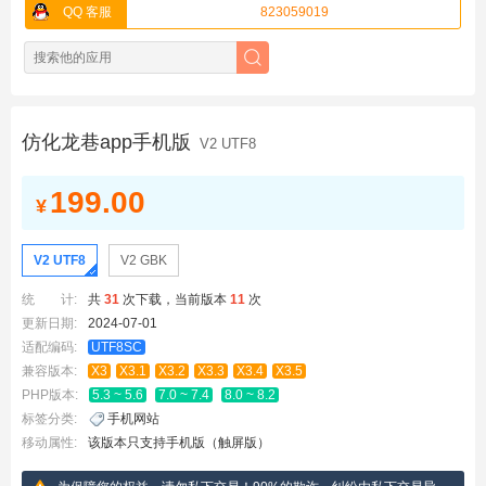
QQ 客服
823059019
仿化龙巷app手机版
V2 UTF8
199.00
¥
V2 UTF8
V2 GBK
统 计:
共
31
次下载，当前版本
11
次
更新日期:
2024-07-01
适配编码:
UTF8SC
兼容版本:
X3
X3.1
X3.2
X3.3
X3.4
X3.5
PHP版本:
5.3 ~ 5.6
7.0 ~ 7.4
8.0 ~ 8.2
标签分类:
手机网站
移动属性:
该版本只支持手机版（触屏版）