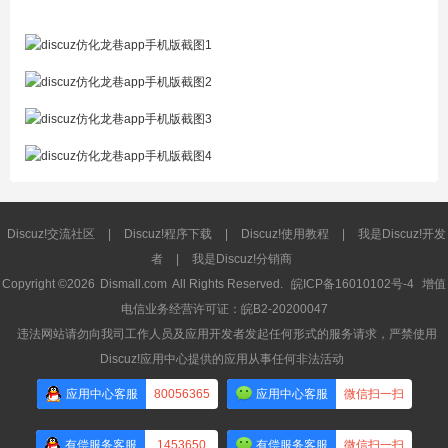
Discuz!交流社区
|
Discuz!程序下载
|
Discuz!使用教程
|
我是Discuz!开发
者
|
我是Discuz!分销商
Copyright ©2026
Dismall.com
All Rights Reserved.
皖ICP备16010102号-4
增值
电信业务经营许可证：皖B2-20200047
违法网站请勿向我司工作人员及应用开发者发起任何形式的服务请求，严禁使用
Discuz!应用中心提供的应用从事任何非法活动
应用中心客服
80056365
应用中心客服
微信扫一扫
有偿服务客服
1453650
有偿服务客服
微信扫一扫