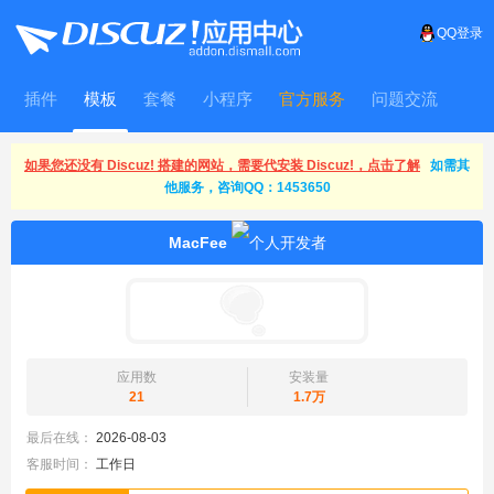
QQ登录
插件
模板
套餐
小程序
官方服务
问题交流
WitFrame
如果您还没有 Discuz! 搭建的网站，需要代安装 Discuz!，点击了解
如需其
他服务，咨询QQ：1453650
MacFee
应用数
安装量
21
1.7万
最后在线：
2026-08-03
客服时间：
工作日