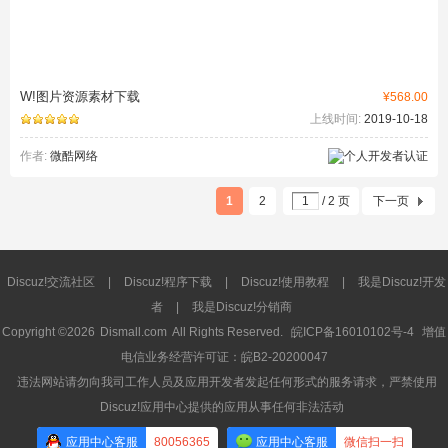
W!图片资源素材下载
¥568.00
上线时间:
2019-10-18
作者:
微酷网络
1
2
/ 2 页
下一页
Discuz!交流社区
|
Discuz!程序下载
|
Discuz!使用教程
|
我是Discuz!开发
者
|
我是Discuz!分销商
Copyright ©2026
Dismall.com
All Rights Reserved.
皖ICP备16010102号-4
增值
电信业务经营许可证：皖B2-20200047
违法网站请勿向我司工作人员及应用开发者发起任何形式的服务请求，严禁使用
Discuz!应用中心提供的应用从事任何非法活动
应用中心客服
80056365
应用中心客服
微信扫一扫