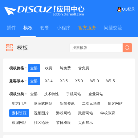
QQ登录
插件
模板
套餐
小程序
官方服务
问题交流
WitFrame
模板
模板价格：
全部
收费
纯免费
含免费
兼容版本：
全部
X3.4
X3.5
X5.0
W1.0
W1.5
模板分类：
全部
技术特性
手机网站
企业网站
地方门户
响应式网站
新闻资讯
二次元动漫
博客网站
素材资源
视频图片
游戏网站
政府网站
学校教育
旅游网站
社区论坛
节日模板
页面展示