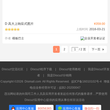
D 高大上响应式图片
¥359.00
上线时间:
2016-03-21
作者:
模板巴士
1
2
/ 2 页
下一页
Discuz!交流社区
|
Discuz!程序下载
|
Discuz!使用教程
|
我是Discuz!开发
者
|
我是Discuz!分销商
Copyright ©2026
Dismall.com
All Rights Reserved.
皖ICP备16010102号-4
增值
电信业务经营许可证：皖B2-20200047
违法网站请勿向我司工作人员及应用开发者发起任何形式的服务请求，严禁使用
Discuz!应用中心提供的应用从事任何非法活动
应用中心客服
80056365
应用中心客服
微信扫一扫