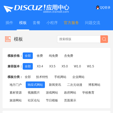
QQ登录
插件
模板
套餐
小程序
官方服务
问题交流
WitFrame
模板
模板价格：
全部
收费
纯免费
含免费
兼容版本：
全部
X3.4
X3.5
X5.0
W1.0
W1.5
模板分类：
全部
技术特性
手机网站
企业网站
地方门户
响应式网站
新闻资讯
二次元动漫
博客网站
素材资源
视频图片
游戏网站
政府网站
学校教育
旅游网站
社区论坛
节日模板
页面展示