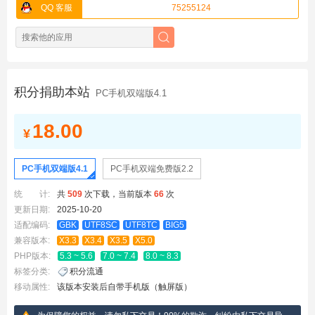
QQ 客服
75255124
积分捐助本站
PC手机双端版4.1
18.00
¥
PC手机双端版4.1
PC手机双端免费版2.2
统 计:
共
509
次下载，当前版本
66
次
更新日期:
2025-10-20
适配编码:
GBK
UTF8SC
UTF8TC
BIG5
兼容版本:
X3.3
X3.4
X3.5
X5.0
PHP版本:
5.3 ~ 5.6
7.0 ~ 7.4
8.0 ~ 8.3
标签分类:
积分流通
移动属性:
该版本安装后自带手机版（触屏版）