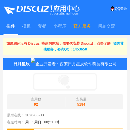
QQ登录
插件
模板
套餐
小程序
官方服务
问题交流
WitFrame
如果您还没有 Discuz! 搭建的网站，需要代安装 Discuz!，点击了解
如需其
他服务，咨询QQ：1453650
日月星辰
应用数
安装量
92
5184
最后在线：
2026-08-08
客服时间：
周一~周日 10时~10时