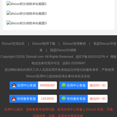
Discuz!交流社区
|
Discuz!程序下载
|
Discuz!使用教程
|
我是Discuz!开发
者
|
我是Discuz!分销商
Copyright ©2026
Dismall.com
All Rights Reserved.
皖ICP备16010102号-4
增值
电信业务经营许可证：皖B2-20200047
违法网站请勿向我司工作人员及应用开发者发起任何形式的服务请求，严禁使用
Discuz!应用中心提供的应用从事任何非法活动
应用中心客服
80056365
应用中心客服
微信扫一扫
有偿服务客服
1453650
有偿服务客服
微信扫一扫
应用中心操作、授权恢复等使用问题，联系应用中心客服
|
Discuz! 安装、升级、
问题排查、定制，联系有偿服务客服