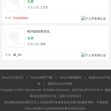
免费
安装次数:
1.2万
作者:
FreeAddon
帖内超链接优化
免费
安装次数:
941
作者:
缘_dz!
Discuz!交流社区
|
Discuz!程序下载
|
Discuz!使用教程
|
我是Discuz!开发
者
|
我是Discuz!分销商
Copyright ©2026
Dismall.com
All Rights Reserved.
皖ICP备16010102号-4
增值
电信业务经营许可证：皖B2-20200047
违法网站请勿向我司工作人员及应用开发者发起任何形式的服务请求，严禁使用
Discuz!应用中心提供的应用从事任何非法活动