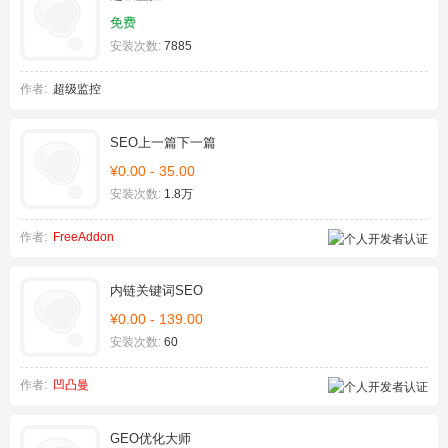
免费
安装次数:
7885
作者:
超级监控
SEO上一篇下一篇
¥0.00 - 35.00
安装次数:
1.8万
作者:
FreeAddon
内链关键词SEO
¥0.00 - 139.00
安装次数:
60
作者:
凹凸曼
GEO优化大师