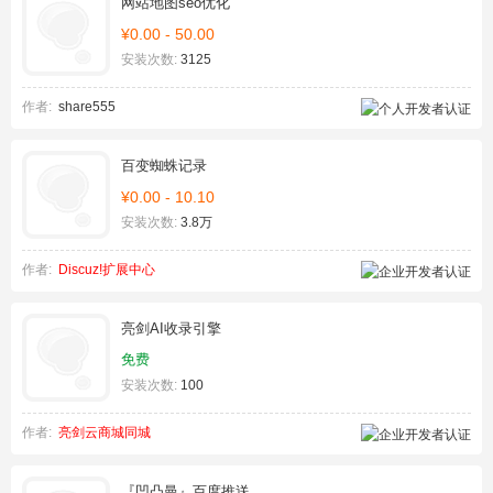
网站地图seo优化
¥0.00 - 50.00
安装次数:
3125
作者:
share555
百变蜘蛛记录
¥0.00 - 10.10
安装次数:
3.8万
作者:
Discuz!扩展中心
亮剑AI收录引擎
免费
安装次数:
100
作者:
亮剑云商城同城
『凹凸曼』百度推送