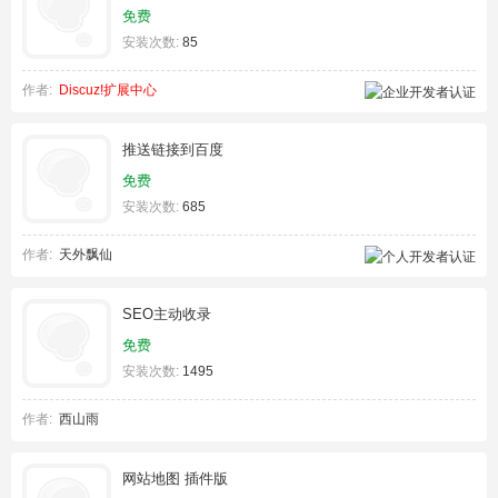
免费
安装次数:
85
作者:
Discuz!扩展中心
推送链接到百度
免费
安装次数:
685
作者:
天外飘仙
SEO主动收录
免费
安装次数:
1495
作者:
西山雨
网站地图 插件版