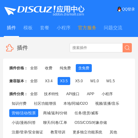
QQ登录
插件
模板
套餐
小程序
官方服务
问题交流
WitFrame
插件
插件价格：
全部
收费
纯免费
含免费
兼容版本：
全部
X3.4
X3.5
X5.0
W1.0
W1.5
插件分类：
全部
技术特性
API接口
APP
小程序
知识付费
社区功能增强
本地/同城/O2O
视频/直播/音乐
营销/活动/投票
商城/返利/分销
任务/悬赏/威客
小说/漫画/问答
聊天/问卷/工单
OSS/COS/对象存储
注册/登录/安全验证
教育培训
更多独立功能系统
其他