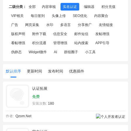
二级分类：
全部
内容审核
实名认证
编辑器
积分充值
VIP相关
每日签到
头像上传
SEO优化
内容聚合
广告
网页采集
水印
多语言
分享推广
友情链接
版权声明
附件下载
信息安全
邮件短信
发帖增强
看帖增强
积分流通
管理增强
站内搜索
APP引导
伪静态
Widget微件
AI
群组圈子
小工具
默认排序
更新时间
发布时间
优惠插件
认证拓展
免费
安装次数:
180
作者:
Qzom.Net