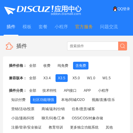
QQ登录
插件
模板
套餐
小程序
官方服务
问题交流
WitFrame
插件
插件价格：
全部
收费
纯免费
含免费
兼容版本：
全部
X3.4
X3.5
X5.0
W1.0
W1.5
插件分类：
全部
技术特性
API接口
APP
小程序
知识付费
社区功能增强
本地/同城/O2O
视频/直播/音乐
营销/活动/投票
商城/返利/分销
任务/悬赏/威客
小说/漫画/问答
聊天/问卷/工单
OSS/COS/对象存储
注册/登录/安全验证
教育培训
更多独立功能系统
其他