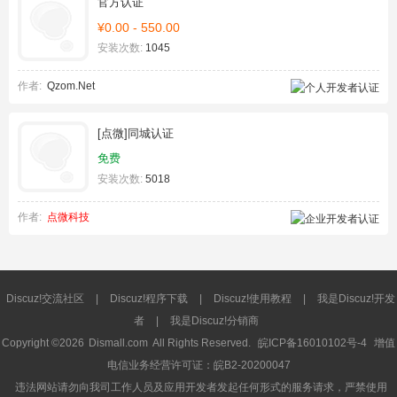
官方认证
¥0.00 - 550.00
安装次数:
1045
作者:
Qzom.Net
[点微]同城认证
免费
安装次数:
5018
作者:
点微科技
Discuz!交流社区
|
Discuz!程序下载
|
Discuz!使用教程
|
我是Discuz!开发
者
|
我是Discuz!分销商
Copyright ©2026
Dismall.com
All Rights Reserved.
皖ICP备16010102号-4
增值
电信业务经营许可证：皖B2-20200047
违法网站请勿向我司工作人员及应用开发者发起任何形式的服务请求，严禁使用