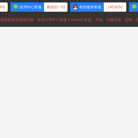
365
应用中心客服
微信扫一扫
有偿服务客服
1453650
授权恢复等使用问题，联系应用中心客服
|
Discuz! 安装、升级、问题排查、定制