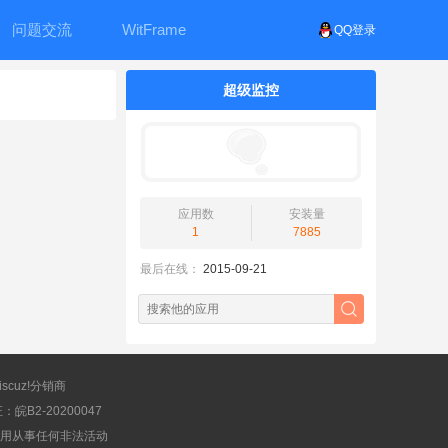
问题交流
WitFrame
QQ登录
超级监控
应用数
安装量
1
7885
最后在线：
2015-09-21
scuz!分销商
B2-20200047
应用从事任何非法活动