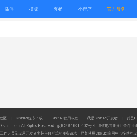
插件
模板
套餐
小程序
官方服务
流社区
|
Discuz!程序下载
|
Discuz!使用教程
|
我是Discuz!开发者
|
我是Di
Dismall.com
All Rights Reserved.
皖ICP备16010102号-4
增值电信业务经营许可证：皖
工作人员及应用开发者发起任何形式的服务请求，严禁使用Discuz!应用中心提供的