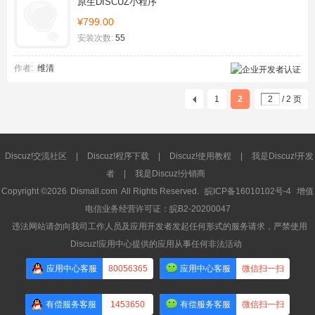
原生DISCUZ小程序
¥799.00
安装次数:
55
作者:
维清
1
2
/ 2 页
Discuz!交流社区
|
Discuz!程序下载
|
Discuz!使用教程
|
我是Discuz!开发
者
|
我是Discuz!分销商
Copyright ©2026
Dismall.com
All Rights Reserved.
皖ICP备16010102号-4
增值
电信业务经营许可证：皖B2-20200047
违法网站请勿向我司工作人员及应用开发者发起任何形式的服务请求，严禁使用
Discuz!应用中心提供的应用从事任何非法活动
应用中心客服
80056365
应用中心客服
微信扫一扫
有偿服务客服
1453650
有偿服务客服
微信扫一扫