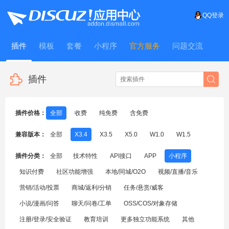
QQ登录
插件
模板
套餐
小程序
官方服务
问题交流
WitFrame
插件
插件价格：
全部
收费
纯免费
含免费
兼容版本：
全部
X3.4
X3.5
X5.0
W1.0
W1.5
插件分类：
全部
技术特性
API接口
APP
小程序
知识付费
社区功能增强
本地/同城/O2O
视频/直播/音乐
营销/活动/投票
商城/返利/分销
任务/悬赏/威客
小说/漫画/问答
聊天/问卷/工单
OSS/COS/对象存储
注册/登录/安全验证
教育培训
更多独立功能系统
其他