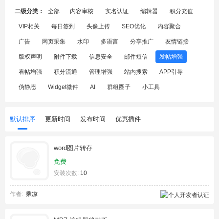
二级分类：
全部
内容审核
实名认证
编辑器
积分充值
VIP相关
每日签到
头像上传
SEO优化
内容聚合
广告
网页采集
水印
多语言
分享推广
友情链接
版权声明
附件下载
信息安全
邮件短信
发帖增强
看帖增强
积分流通
管理增强
站内搜索
APP引导
伪静态
Widget微件
AI
群组圈子
小工具
默认排序
更新时间
发布时间
优惠插件
word图片转存
免费
安装次数:
10
作者:
乘凉