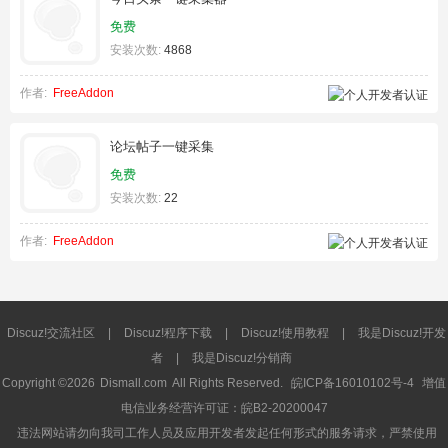
免费
安装次数:
4868
作者:
FreeAddon
论坛帖子一键采集
免费
安装次数:
22
作者:
FreeAddon
Discuz!交流社区
|
Discuz!程序下载
|
Discuz!使用教程
|
我是Discuz!开发
者
|
我是Discuz!分销商
Copyright ©2026
Dismall.com
All Rights Reserved.
皖ICP备16010102号-4
增值
电信业务经营许可证：皖B2-20200047
违法网站请勿向我司工作人员及应用开发者发起任何形式的服务请求，严禁使用