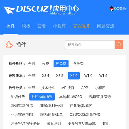
QQ登录
插件
模板
套餐
小程序
官方服务
问题交流
WitFrame
插件
插件价格：
全部
收费
纯免费
含免费
兼容版本：
全部
X3.4
X3.5
X5.0
W1.0
W1.5
插件分类：
全部
技术特性
API接口
APP
小程序
知识付费
社区功能增强
本地/同城/O2O
视频/直播/音乐
营销/活动/投票
商城/返利/分销
任务/悬赏/威客
小说/漫画/问答
聊天/问卷/工单
OSS/COS/对象存储
注册/登录/安全验证
教育培训
更多独立功能系统
其他