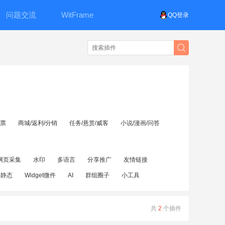
问题交流
WitFrame
QQ登录
投票
商城/返利/分销
任务/悬赏/威客
小说/漫画/问答
网页采集
水印
多语言
分享推广
友情链接
伪静态
Widget微件
AI
群组圈子
小工具
共
2
个插件