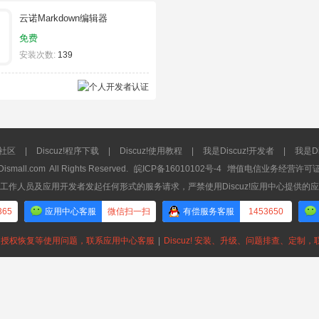
云诺Markdown编辑器
免费
安装次数:
139
流社区
|
Discuz!程序下载
|
Discuz!使用教程
|
我是Discuz!开发者
|
我是Di
Dismall.com
All Rights Reserved.
皖ICP备16010102号-4
增值电信业务经营许可证：皖
工作人员及应用开发者发起任何形式的服务请求，严禁使用Discuz!应用中心提供的
365
应用中心客服
微信扫一扫
有偿服务客服
1453650
授权恢复等使用问题，联系应用中心客服
|
Discuz! 安装、升级、问题排查、定制