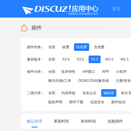
首页
插件
插件价格：
全部
收费
纯免费
含免费
兼容版本：
全部
X3.4
X3.5
X5.0
W1.0
W1.5
插件分类：
全部
技术特性
API接口
APP
小程序
聊天/问卷/工单
OSS/COS/对象存储
注册/登录
二级分类：
全部
内容审核
实名认证
编辑器
积分
版权声明
附件下载
信息安全
邮件短信
默认排序
更新时间
发布时间
优惠插件