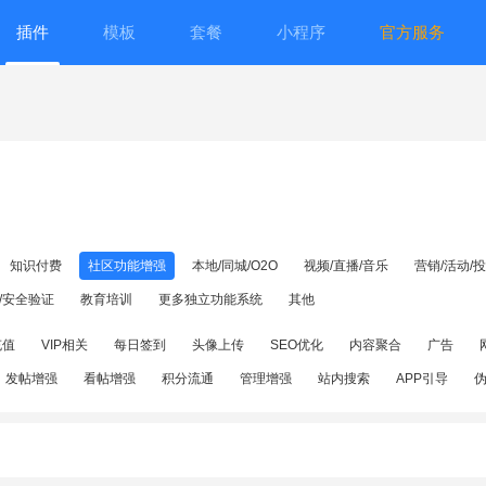
插件
模板
套餐
小程序
官方服务
知识付费
社区功能增强
本地/同城/O2O
视频/直播/音乐
营销/活动/
/安全验证
教育培训
更多独立功能系统
其他
充值
VIP相关
每日签到
头像上传
SEO优化
内容聚合
广告
发帖增强
看帖增强
积分流通
管理增强
站内搜索
APP引导