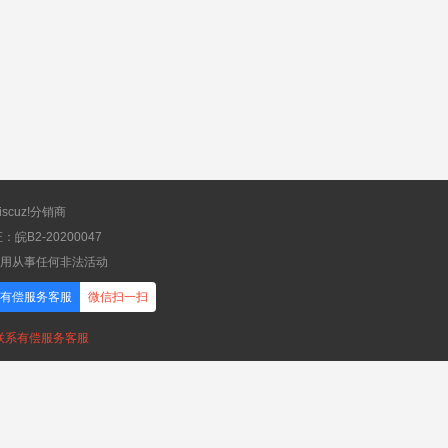
scuz!分销商
B2-20200047
应用从事任何非法活动
有偿服务客服
微信扫一扫
，联系有偿服务客服