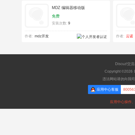
MDZ 编辑器移动版
免费
安装次数:
9
作者:
mdz开发
作者:
云诺
Discuz!交
Copyright ©2026
违法网站请勿向我司
应用中心客服
80056
应用中心操作、