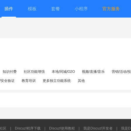
插件
模板
套餐
小程序
官方服务
知识付费
社区功能增强
本地/同城/O2O
视频/直播/音乐
营销/活动/
/安全验证
教育培训
更多独立功能系统
其他
流社区
|
Discuz!程序下载
|
Discuz!使用教程
|
我是Discuz!开发者
|
我是Di