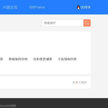
问题交流
WitFrame
QQ登录
投票
商城/返利/分销
任务/悬赏/威客
小说/漫画/问答
共
0
个插件
scuz!分销商