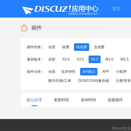
首页
插件
插件价格：
全部
收费
纯免费
含免费
兼容版本：
全部
X3.4
X3.5
X5.0
W1.0
W1.5
插件分类：
全部
技术特性
API接口
APP
小程序
聊天/问卷/工单
OSS/COS/对象存储
注册/登录
默认排序
更新时间
发布时间
优惠插件
Discuz!交