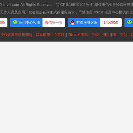
Dismall.com
All Rights Reserved.
皖ICP备16010102号-4
增值电信业务经营许可证：皖
工作人员及应用开发者发起任何形式的服务请求，严禁使用Discuz!应用中心提供的
365
应用中心客服
微信扫一扫
有偿服务客服
1453650
授权恢复等使用问题，联系应用中心客服
|
Discuz! 安装、升级、问题排查、定制