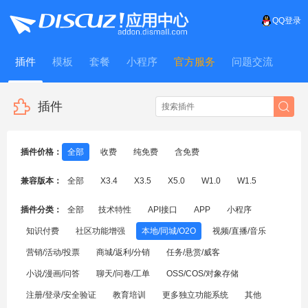
QQ登录
插件
模板
套餐
小程序
官方服务
问题交流
WitFrame
插件
插件价格：
全部
收费
纯免费
含免费
兼容版本：
全部
X3.4
X3.5
X5.0
W1.0
W1.5
插件分类：
全部
技术特性
API接口
APP
小程序
知识付费
社区功能增强
本地/同城/O2O
视频/直播/音乐
营销/活动/投票
商城/返利/分销
任务/悬赏/威客
小说/漫画/问答
聊天/问卷/工单
OSS/COS/对象存储
注册/登录/安全验证
教育培训
更多独立功能系统
其他