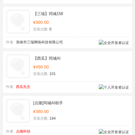
【三瑞】同城158
¥300.00
安装次数:
0
作者:
淮南市三瑞网络科技有限公司
【西瓜】同城AI
¥498.00
安装次数:
101
作者:
西瓜先生
[点微]同城AI助手
¥380.00
安装次数:
194
作者:
点微科技