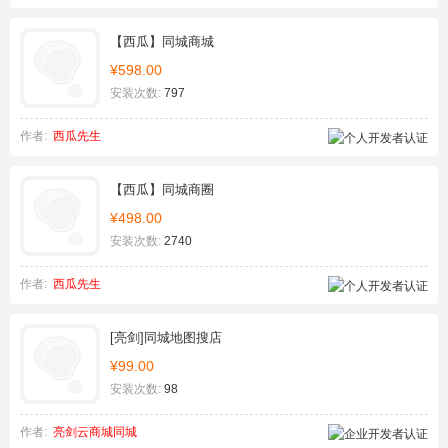
【西瓜】同城商城
¥598.00
安装次数:
797
作者:
西瓜先生
【西瓜】同城商圈
¥498.00
安装次数:
2740
作者:
西瓜先生
[亮剑]同城地图搜店
¥99.00
安装次数:
98
作者:
亮剑云商城同城